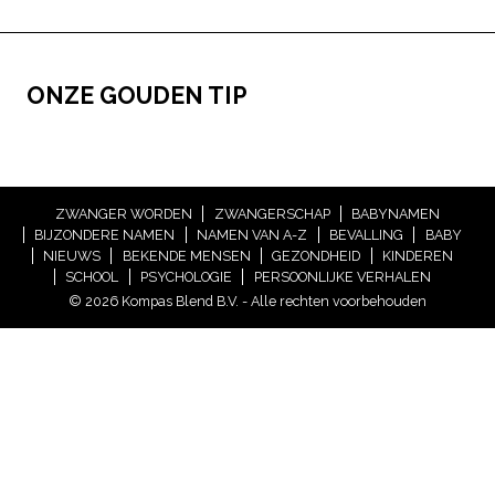
ONZE GOUDEN TIP
ZWANGER WORDEN
ZWANGERSCHAP
BABYNAMEN
BIJZONDERE NAMEN
NAMEN VAN A-Z
BEVALLING
BABY
NIEUWS
BEKENDE MENSEN
GEZONDHEID
KINDEREN
SCHOOL
PSYCHOLOGIE
PERSOONLIJKE VERHALEN
© 2026 Kompas Blend B.V. - Alle rechten voorbehouden