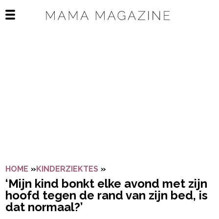
Navigatie overslaan
Open het mobiele menu
HOME
»
KINDERZIEKTES
»
‘MIJN KIND BONKT ELKE AVO
‘Mijn kind bonkt elke avond met zijn
hoofd tegen de rand van zijn bed, is
dat normaal?’