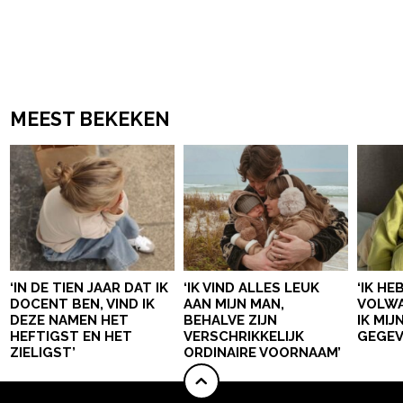
MEEST BEKEKEN
‘IN DE TIEN JAAR DAT IK
‘IK VIND ALLES LEUK
‘IK HE
DOCENT BEN, VIND IK
AAN MIJN MAN,
VOLWA
DEZE NAMEN HET
BEHALVE ZIJN
IK MI
HEFTIGST EN HET
VERSCHRIKKELIJK
GEGEV
ZIELIGST’
ORDINAIRE VOORNAAM’