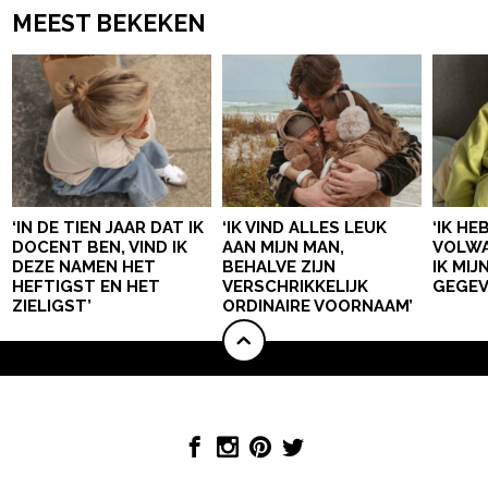
MEEST BEKEKEN
‘IN DE TIEN JAAR DAT IK
‘IK VIND ALLES LEUK
‘IK HE
DOCENT BEN, VIND IK
AAN MIJN MAN,
VOLWA
DEZE NAMEN HET
BEHALVE ZIJN
IK MI
HEFTIGST EN HET
VERSCHRIKKELIJK
GEGEV
ZIELIGST’
ORDINAIRE VOORNAAM’