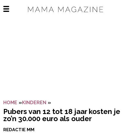
Navigatie overslaan
Open het mobiele menu
HOME
»
KINDEREN
»
PUBERS VAN 12 TOT 18 JAAR KOST
Pubers van 12 tot 18 jaar kosten je
zo’n 30.000 euro als ouder
REDACTIE MM