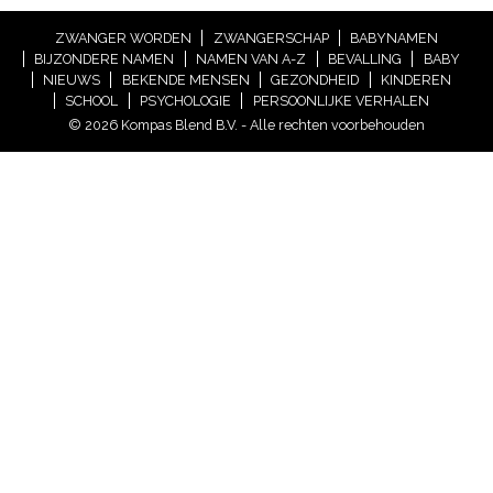
ZWANGER WORDEN
ZWANGERSCHAP
BABYNAMEN
BIJZONDERE NAMEN
NAMEN VAN A-Z
BEVALLING
BABY
NIEUWS
BEKENDE MENSEN
GEZONDHEID
KINDEREN
SCHOOL
PSYCHOLOGIE
PERSOONLIJKE VERHALEN
© 2026 Kompas Blend B.V. - Alle rechten voorbehouden