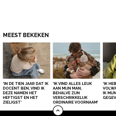
MEEST BEKEKEN
‘IN DE TIEN JAAR DAT IK
‘IK VIND ALLES LEUK
‘IK HE
DOCENT BEN, VIND IK
AAN MIJN MAN,
VOLWA
DEZE NAMEN HET
BEHALVE ZIJN
IK MI
HEFTIGST EN HET
VERSCHRIKKELIJK
GEGEV
ZIELIGST’
ORDINAIRE VOORNAAM’