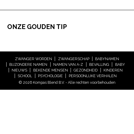
ONZE GOUDEN TIP
ZWANGER WORDEN
ZWANGERSCHAP
BABYNAMEN
BIJZONDERE NAMEN
NAMEN VAN A-Z
BEVALLING
BABY
NIEUWS
BEKENDE MENSEN
GEZONDHEID
KINDEREN
SCHOOL
PSYCHOLOGIE
PERSOONLIJKE VERHALEN
© 2026 Kompas Blend B.V. - Alle rechten voorbehouden