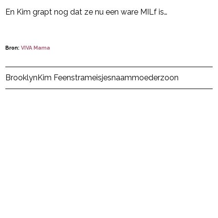
En Kim grapt nog dat ze nu een ware MILf is…
Bron:
VIVA Mama
Post Views:
51
Brooklyn
Kim Feenstra
meisjesnaam
moeder
zoon
powered by