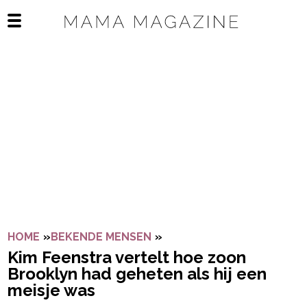
Navigatie overslaan
Open het mobiele menu
HOME
»
BEKENDE MENSEN
»
KIM FEENSTRA VERTELT H
Kim Feenstra vertelt hoe zoon
Brooklyn had geheten als hij een
meisje was