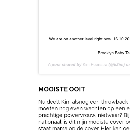
We are on another level right now. 16.10.2
Brooklyn Baby Tai
A post shared by
Kim Feenstra
(@k2im) o
MOOISTE OOIT
Nu deelt Kim alsnog een throwback n
moeten nog even wachten op een eers
prachtige powervrouw, nietwaar? Bij h
nationaal, is dit mijn mooiste cover 
staat mama op de cover. Hier kan ge