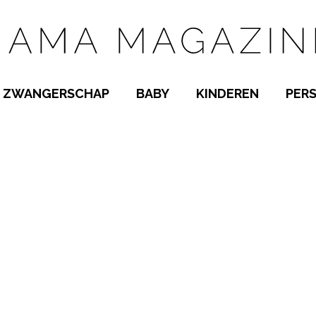
ZWANGERSCHAP
BABY
KINDEREN
PER
E NAMEN
ZWANGER WORDEN
BABYKAMER
PEUTER
 NAMEN
KWAALTJES
KRAAMTIJD
KLEUTER
AMEN
MISKRAAM
BABYKWAALTJES
TIENERS
MEN
VERLOF
BORSTVOEDING
SCHOOL
 A-Z
BEVALLING
SLAPEN
SPEELGOED
SLAPEN
KINDERZIEKTES