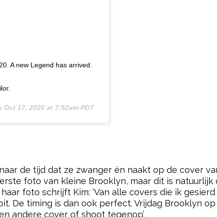
020. A new Legend has arrived.
lor.
n
Oct 17, 2020 at 7:52am PDT
aar de tijd dat ze zwanger én naakt op de cover van
te foto van kleine Brooklyn, maar dit is natuurlijk
aar foto schrijft Kim: ‘Van alle covers die ik gesierd
ooit. De timing is dan ook perfect. Vrijdag Brooklyn 
en andere cover of shoot tegenop’.