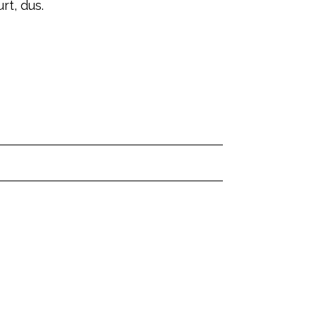
rt, dus.
ered by