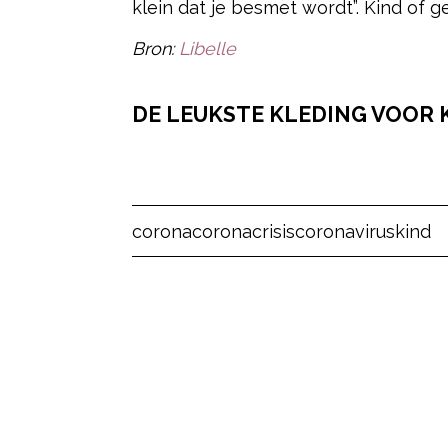
klein dat je besmet wordt”. Kind of g
Bron:
Libelle
DE LEUKSTE KLEDING VOOR 
Post Views:
5
corona
coronacrisis
coronavirus
kind