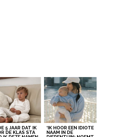
 DE 5 JAAR DAT IK
‘IK HOOR EEN IDIOTE
R DE KLAS STA
NAAM IN DE