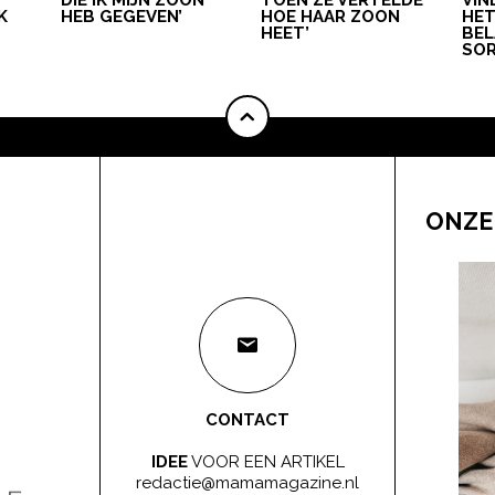
DIE IK MIJN ZOON
TOEN ZE VERTELDE
VIN
K
HEB GEGEVEN’
HOE HAAR ZOON
HE
HEET’
BEL
SOR
ONZE
CONTACT
IDEE
VOOR EEN ARTIKEL
redactie@mamamagazine.nl