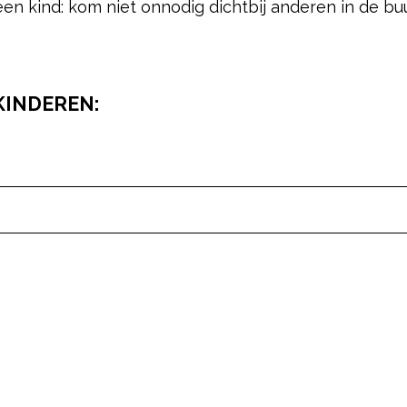
een kind: kom niet onnodig dichtbij anderen in de buu
KINDEREN:
pow