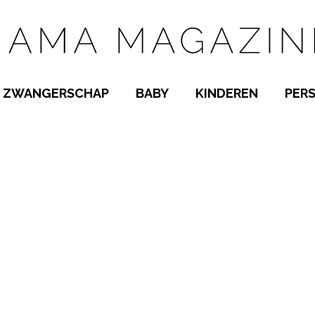
ZWANGERSCHAP
BABY
KINDEREN
PER
E NAMEN
ZWANGER WORDEN
BABYKAMER
PEUTER
 NAMEN
KWAALTJES
KRAAMTIJD
KLEUTER
AMEN
MISKRAAM
BABYKWAALTJES
TIENERS
MEN
VERLOF
BORSTVOEDING
SCHOOL
 A-Z
BEVALLING
SLAPEN
SPEELGOED
SLAPEN
KINDERZIEKTES