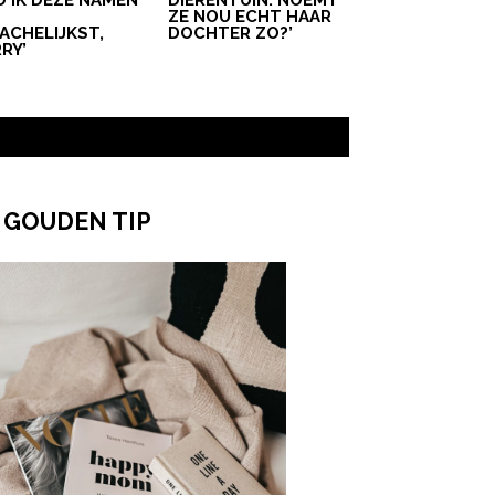
D IK DEZE NAMEN
DIERENTUIN: NOEMT
T
ZE NOU ECHT HAAR
ACHELIJKST,
DOCHTER ZO?’
RY’
 GOUDEN TIP