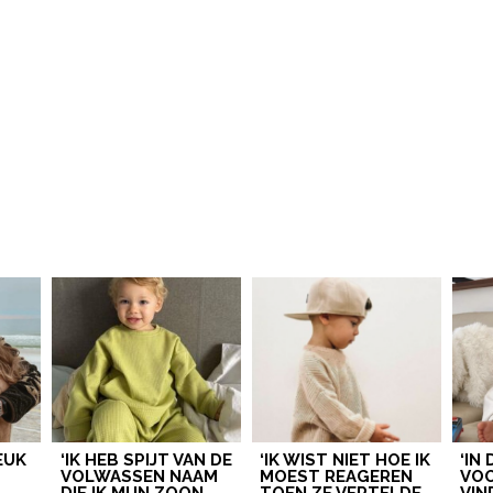
LEUK
‘IK HEB SPIJT VAN DE
‘IK WIST NIET HOE IK
‘IN
VOLWASSEN NAAM
MOEST REAGEREN
VOO