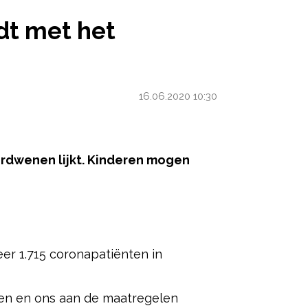
ET CORONAVIRUS
dt met het
16.06.2020 10:30
erdwenen lijkt. Kinderen mogen
ered by
r 1.715 coronapatiënten in
den en ons aan de maatregelen