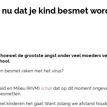
S DE KANS NU DAT JE KIND BESMET WORDT MET H
s nu dat je kind besmet wor
ef, hoewel de grootste angst onder veel moeders v
hool.
ren besmet raken met het virus?
pow
eid en Milieu (RIVM)
schat
dat op dit moment ongevee
besmetten.
veel kinderen het gaat. Want zolang we afstand hou