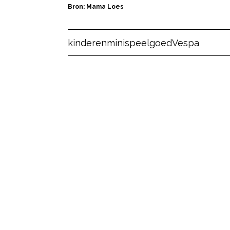
Bron: Mama Loes
Post Views:
14
kinderen
mini
speelgoed
Vespa