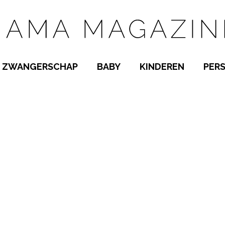
ZWANGERSCHAP
BABY
KINDEREN
PER
E NAMEN
ZWANGER WORDEN
BABYKAMER
PEUTER
 NAMEN
KWAALTJES
KRAAMTIJD
KLEUTER
AMEN
MISKRAAM
BABYKWAALTJES
TIENERS
MEN
VERLOF
BORSTVOEDING
SCHOOL
 A-Z
BEVALLING
SLAPEN
SPEELGOED
SLAPEN
KINDERZIEKTES