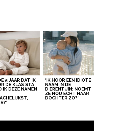
 DE 5 JAAR DAT IK
‘IK HOOR EEN IDIOTE
R DE KLAS STA
NAAM IN DE
D IK DEZE NAMEN
DIERENTUIN: NOEMT
T
ZE NOU ECHT HAAR
ACHELIJKST,
DOCHTER ZO?’
RY’