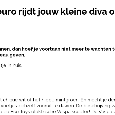
N 80 EURO RIJDT JOUW KLEINE DIVA OP EEN MINI
uro rijdt jouw kleine diva 
nnen, dan hoef je voortaan niet meer te wachten tot
deau geven.
je in huis.
pow
et chique wit of het hippe mintgroen. En mocht je de
n voetjes zichzelf vooruit te duwen. De beschrijving v
p de Eco Toys elektrische Vespa scooter! De Vespa zi