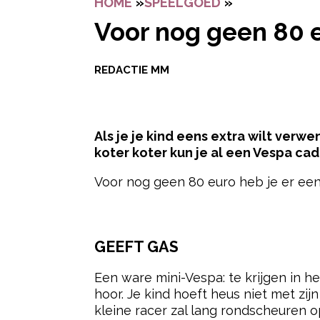
HOME
»
SPEELGOED
»
VOOR NOG GEE
Voor nog geen 80 e
REDACTIE MM
Als je je kind eens extra wilt verwe
koter koter kun je al een Vespa ca
Voor nog geen 80 euro heb je er eent
- Advertentie -
GEEFT GAS
Een ware mini-Vespa: te krijgen in h
hoor. Je kind hoeft heus niet met zij
kleine racer zal lang rondscheuren o