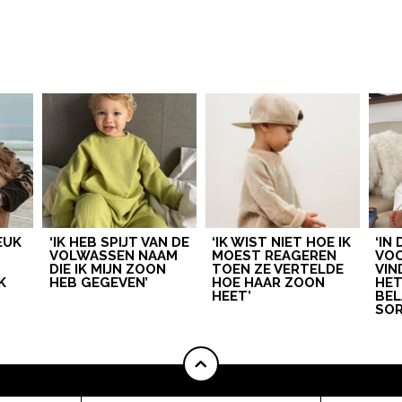
LEUK
‘IK HEB SPIJT VAN DE
‘IK WIST NIET HOE IK
‘IN
VOLWASSEN NAAM
MOEST REAGEREN
VOO
DIE IK MIJN ZOON
TOEN ZE VERTELDE
VIN
K
HEB GEGEVEN’
HOE HAAR ZOON
HE
HEET’
BEL
SOR