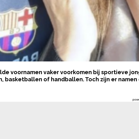
alde voornamen vaker voorkomen bij sportieve jon
, basketballen of handballen. Toch zijn er namen
pow
e associaties en bekende sporters hebben we een lij
met balsporten worden geassocieerd.