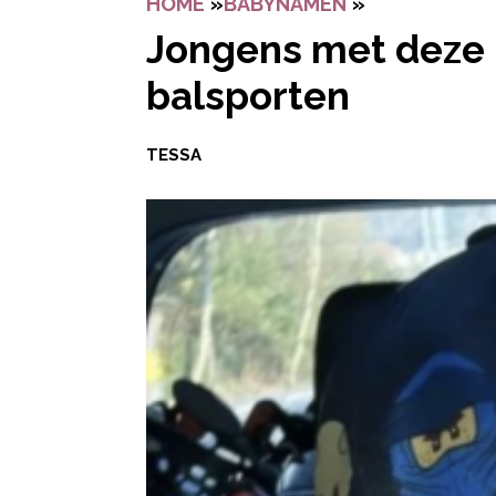
HOME
»
BABYNAMEN
»
JONGENS ME
Jongens met deze 
balsporten
TESSA