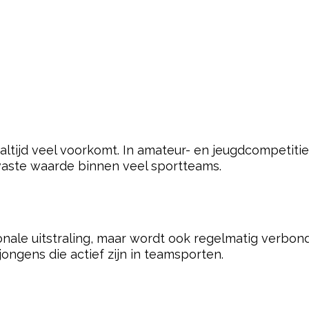
men in de sportwereld, is er geen bewijs dat een
ivatie en doorzettingsvermogen zijn veel belangrijke
 ontdekken. Namen zoals Bo, Sem en Finn lijken opva
portieve jongens deze namen dragen.
ilan en Noah zijn namen die opvallend vaak worden g
ngens automatisch betere sporters zijn, maar het zij
balcourts en hockeyvelden. Staat jouw naam erbij?
pow