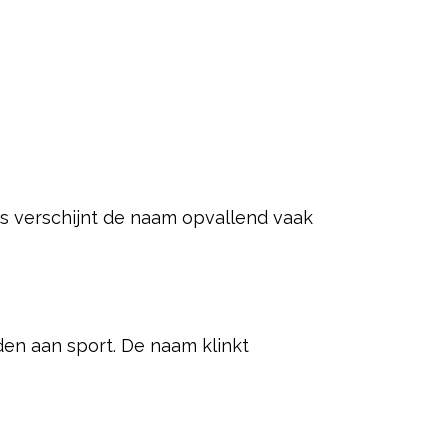
 voornaam bepaalt hoe goed iemand
r dan welke naam er op het
llend vaak voor te komen in
eassocieerd met balsporten. Dat
n wel namen die je regelmatig
ered by