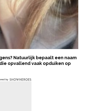
gens? Natuurlijk bepaalt een naam
 die opvallend vaak opduiken op
ered by
st samengesteld van acht