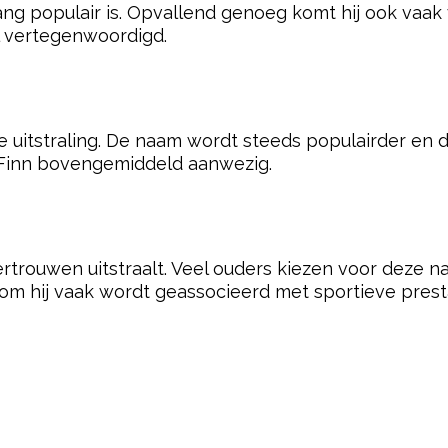
altijd veel voorkomt. In amateur- en jeugdcompetiti
vaste waarde binnen veel sportteams.
ionale uitstraling, maar wordt ook regelmatig verbon
ngens die actief zijn in teamsporten.
eft wel een zekerheid mee op het veld. Reken maar 
OP SPORTTALENT?