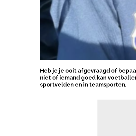
Heb je je ooit afgevraagd of bepa
niet of iemand goed kan voetballen
sportvelden en in teamsporten.
- Advertentie -
Op basis van populariteit, sportiev
jongensnamen die verrassend vaak 
1. BO