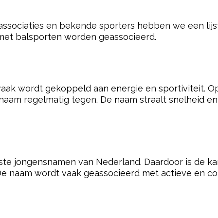
t Finn bovengemiddeld aanwezig.
ertrouwen uitstraalt. Veel ouders kiezen voor deze 
om hij vaak wordt geassocieerd met sportieve presta