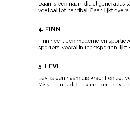
6. LUCAS
Lucas is een klassieke naam die nog 
op wedstrijdformulieren. Een echte 
7. MILAN
Milan heeft niet alleen een internat
dynamisch en komt veel voor onder jo
8. BILLY
Billy is een zeldzame naam, maar ge
voetbal of een tennisser met allure.
HEEFT EEN NAAM INVLOED 