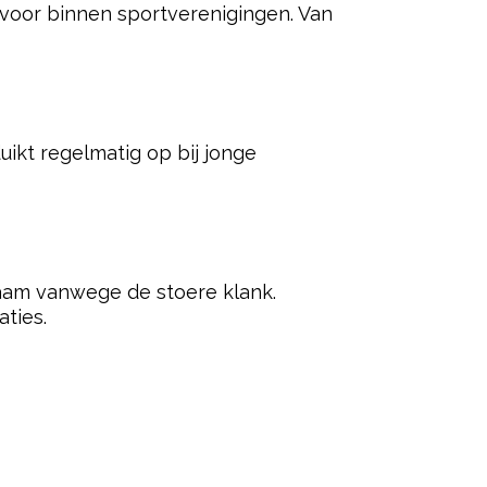
es verschijnt de naam opvallend vaak
den aan sport. De naam klinkt
op een verrassende aanval in het