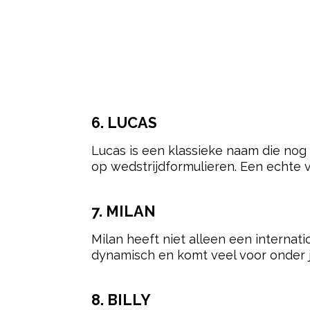
Hoewel sommige namen vaker voorko
kan presteren. Talent, training, mot
rugnummer staat.
Toch blijft het leuk om patronen te
balsporten, simpelweg omdat veel s
Bo, Sem, Daan, Finn, Levi, Lucas, M
betekent natuurlijk niet dat deze jo
tegenkomt op voetbalvelden, basket
Post Views:
221