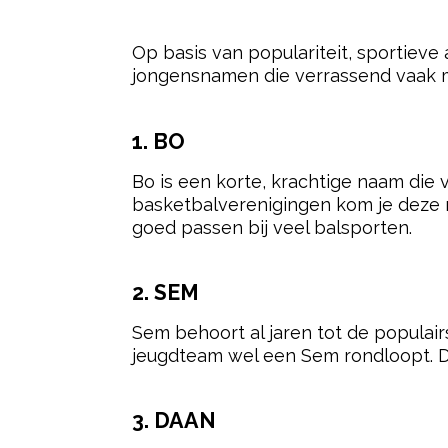
sporters. Vooral in teamsporten lijk
5. LEVI
Levi is een naam die kracht en zelfv
Misschien is dat ook een reden waar