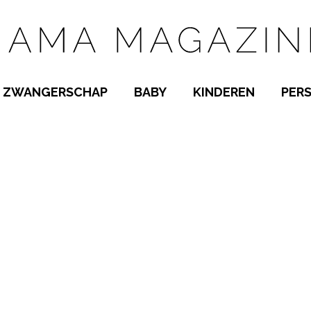
ZWANGERSCHAP
BABY
KINDEREN
PER
E NAMEN
ZWANGER WORDEN
BABYKAMER
PEUTER
 NAMEN
KWAALTJES
KRAAMTIJD
KLEUTER
AMEN
MISKRAAM
BABYKWAALTJES
TIENERS
MEN
VERLOF
BORSTVOEDING
SCHOOL
 A-Z
BEVALLING
SLAPEN
SPEELGOED
SLAPEN
KINDERZIEKTES