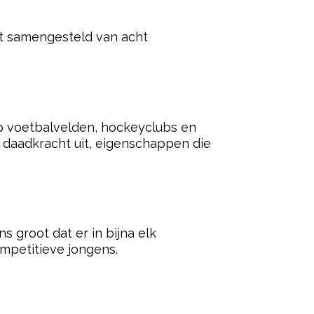
naam vanwege de stoere klank.
ties.