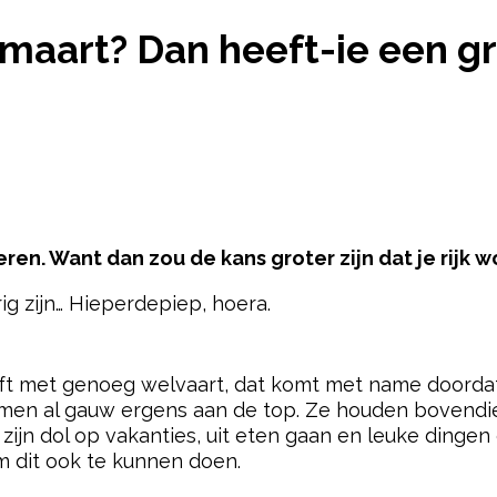
 IN MAART? DAN HEEFT-IE EEN GROTERE KANS OM 
 maart? Dan heeft-ie een gr
eren. Want dan zou de kans groter zijn dat je rijk w
ig zijn… Hieperdepiep, hoera.
pow
eft met genoeg welvaart, dat komt met name doordat
komen al gauw ergens aan de top. Ze houden bovendi
 zijn dol op vakanties, uit eten gaan en leuke ding
m dit ook te kunnen doen.