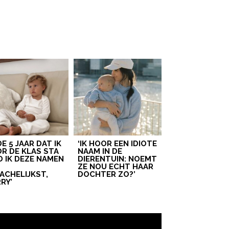
 DE 5 JAAR DAT IK
‘IK HOOR EEN IDIOTE
R DE KLAS STA
NAAM IN DE
D IK DEZE NAMEN
DIERENTUIN: NOEMT
T
ZE NOU ECHT HAAR
ACHELIJKST,
DOCHTER ZO?’
RY’