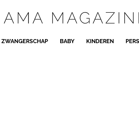
ZWANGERSCHAP
BABY
KINDEREN
PER
E NAMEN
ZWANGER WORDEN
BABYKAMER
PEUTER
 NAMEN
KWAALTJES
KRAAMTIJD
KLEUTER
AMEN
MISKRAAM
BABYKWAALTJES
TIENERS
MEN
VERLOF
BORSTVOEDING
SCHOOL
 A-Z
BEVALLING
SLAPEN
SPEELGOED
SLAPEN
KINDERZIEKTES