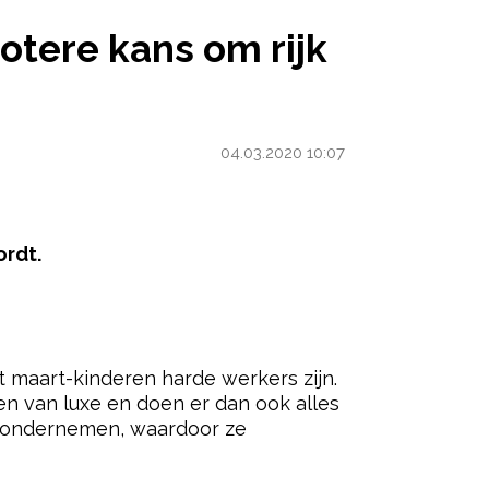
RIJK TE WORDEN
otere kans om rijk
04.03.2020 10:07
ordt.
ered by
 maart-kinderen harde werkers zijn.
en van luxe en doen er dan ook alles
en ondernemen, waardoor ze