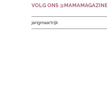
VOLG ONS @MAMAMAGAZINE
Post Views:
11
jarig
maart
rijk