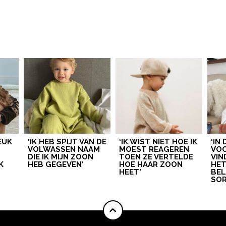
LEUK
‘IK HEB SPIJT VAN DE
‘IK WIST NIET HOE IK
‘IN
VOLWASSEN NAAM
MOEST REAGEREN
VOO
DIE IK MIJN ZOON
TOEN ZE VERTELDE
VIN
K
HEB GEGEVEN’
HOE HAAR ZOON
HE
HEET’
BEL
SOR