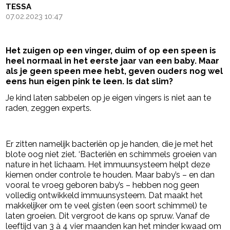
TESSA
07.02.2023 10:47
Het zuigen op een vinger, duim of op een speen is
heel normaal in het eerste jaar van een baby. Maar
als je geen speen mee hebt, geven ouders nog wel
eens hun eigen pink te leen. Is dat slim?
Je kind laten sabbelen op je eigen vingers is niet aan te
raden, zeggen experts.
- Advertentie -
powered by
Er zitten namelijk bacteriën op je handen, die je met het
blote oog niet ziet. ‘Bacteriën en schimmels groeien van
nature in het lichaam. Het immuunsysteem helpt deze
kiemen onder controle te houden. Maar baby’s – en dan
vooral te vroeg geboren baby’s – hebben nog geen
volledig ontwikkeld immuunsysteem. Dat maakt het
makkelijker om te veel gisten (een soort schimmel) te
laten groeien. Dit vergroot de kans op spruw. Vanaf de
leeftijd van 3 à 4 vier maanden kan het minder kwaad om