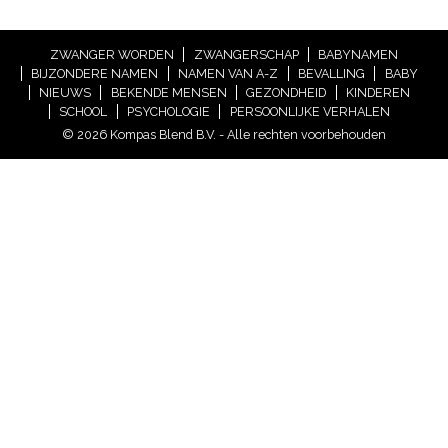
ZWANGER WORDEN
ZWANGERSCHAP
BABYNAMEN
BIJZONDERE NAMEN
NAMEN VAN A-Z
BEVALLING
BABY
NIEUWS
BEKENDE MENSEN
GEZONDHEID
KINDEREN
SCHOOL
PSYCHOLOGIE
PERSOONLIJKE VERHALEN
© 2026 Kompas Blend B.V. - Alle rechten voorbehouden