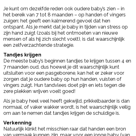
Je kunt om dezelfde reden ook oudere baby’s zien – in
het bereik van 7 tot 8 maanden – op handen of vingers
zuigen: het geeft een kalmerend gevoel dat hen
ontspant. Als je merkt dat je baby in tijden van stress op
zijn hand zuigt (zoals bij het ontmoeten van nieuwe
mensen of als hij zich slecht voelt), is dat waarschijnlijk
een zelfverzachtende strategie.
Tandjes krijgen
De meeste baby’s beginnen tandjes te krijgen tussen 4 en
7 maanden oud, dus hoewel je dit waarschijnlijk kunt
uitsluiten voor een pasgeborene, kan het er zeker voor
zorgen dat je oudere baby op hun handen, vuisten of
vingers zuigt. Hun tandvlees doet pijn en iets tegen die
zere plekken wrijven voelt goed!
Als je baby heel veel heeft gekwijld, prikkelbaarder is dan
normaal, of vaker wakker wordt, is het waarschijnlijk veilig
om aan te nemen dat tandjes krijgen de schuldige is.
Verkenning
Natuurlijk klinkt het misschien raar dat handen een bron
van vermaak kunnen zijn, maar voor een jonge baby (van