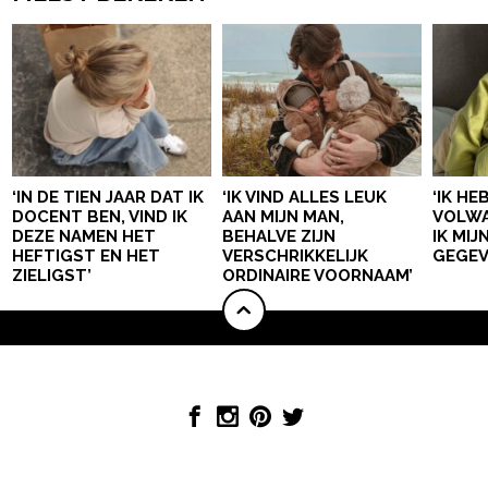
‘IN DE TIEN JAAR DAT IK
‘IK VIND ALLES LEUK
‘IK HE
DOCENT BEN, VIND IK
AAN MIJN MAN,
VOLWA
DEZE NAMEN HET
BEHALVE ZIJN
IK MI
HEFTIGST EN HET
VERSCHRIKKELIJK
GEGEV
ZIELIGST’
ORDINAIRE VOORNAAM’