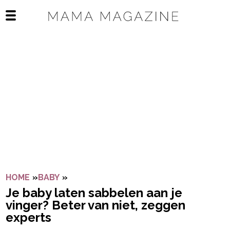
Navigatie overslaan
Open het mobiele menu
HOME
»
BABY
»
JE BABY LATEN SABBELEN AAN JE VING
Je baby laten sabbelen aan je
vinger? Beter van niet, zeggen
experts