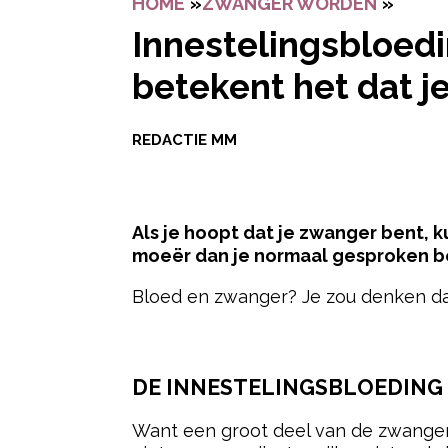
HOME
»
ZWANGER WORDEN
»
INNES
Innestelingsbloedi
betekent het dat j
REDACTIE MM
Als je hoopt dat je zwanger bent, 
moeër dan je normaal gesproken ben
Bloed en zwanger? Je zou denken dat 
- Adverte
DE INNESTELINGSBLOEDING
Want een groot deel van de zwanger