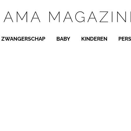
ZWANGERSCHAP
BABY
KINDEREN
PER
E NAMEN
ZWANGER WORDEN
BABYKAMER
PEUTER
 NAMEN
KWAALTJES
KRAAMTIJD
KLEUTER
AMEN
MISKRAAM
BABYKWAALTJES
TIENERS
MEN
VERLOF
BORSTVOEDING
SCHOOL
 A-Z
BEVALLING
SLAPEN
SPEELGOED
SLAPEN
KINDERZIEKTES