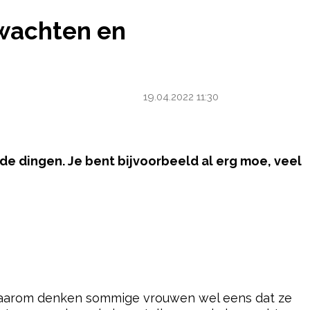
CHTEN EN BETEKENT HET DAT JE ZWANGER BENT?
rwachten en
19.04.2022 11:30
de dingen. Je bent bijvoorbeeld al erg moe, veel
powered by
 Daarom denken sommige vrouwen wel eens dat ze