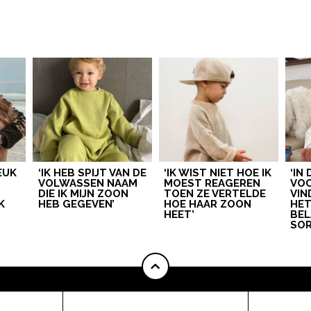
LEUK
‘IK HEB SPIJT VAN DE
‘IK WIST NIET HOE IK
‘IN
VOLWASSEN NAAM
MOEST REAGEREN
VOO
DIE IK MIJN ZOON
TOEN ZE VERTELDE
VIN
K
HEB GEGEVEN’
HOE HAAR ZOON
HE
HEET’
BEL
SOR