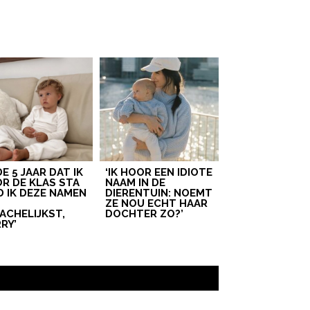
 DE 5 JAAR DAT IK
‘IK HOOR EEN IDIOTE
R DE KLAS STA
NAAM IN DE
D IK DEZE NAMEN
DIERENTUIN: NOEMT
T
ZE NOU ECHT HAAR
ACHELIJKST,
DOCHTER ZO?’
RY’