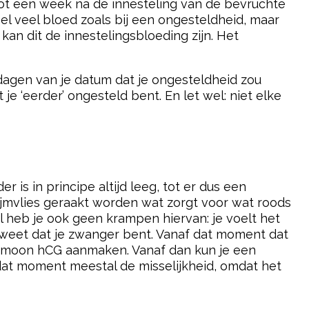
n tot een week na de innesteling van de bevruchte
el veel bloed zoals bij een ongesteldheid, maar
 kan dit de innestelingsbloeding zijn. Het
dagen van je datum dat je ongesteldheid zou
je ‘eerder’ ongesteld bent. En let wel: niet elke
s in principe altijd leeg, tot er dus een
lijmvlies geraakt worden wat zorgt voor wat roods
l heb je ook geen krampen hiervan: je voelt het
je weet dat je zwanger bent. Vanaf dat moment dat
hormoon hCG aanmaken. Vanaf dan kun je een
dat moment meestal de misselijkheid, omdat het