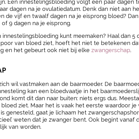
l zijn. Een innestelingsbloeding volgt een paar dage
aar dagen na je ovulatiedatum. Denk dan niet aan he
sen de vijf en twaalf dagen na je eisprong bloed? Dan
 of 9 dagen na je eisprong.
n innestelingsbloeding kunt meemaken? Haal dan 5 
oor van bloed ziet, hoeft het niet te betekenen dat 
g en het gebeurt ook niet bij elke
zwangerschap
.
AP
ch wil vastmaken aan de baarmoeder. De baarmoeder i
 innesteling kan een bloedvaatje in het baarmoeders
nd komt dit dan naar buiten: niets ergs dus. Meesta
het bloed ziet. Maar het is vaak het eerste waardoor 
n is genesteld, gaat je lichaam het zwangerschaps
cieel’ weten dat je zwanger bent. Ook begint vanaf 
lijk van worden.