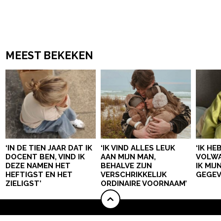
MEEST BEKEKEN
‘IN DE TIEN JAAR DAT IK
‘IK VIND ALLES LEUK
‘IK HE
DOCENT BEN, VIND IK
AAN MIJN MAN,
VOLWA
DEZE NAMEN HET
BEHALVE ZIJN
IK MI
HEFTIGST EN HET
VERSCHRIKKELIJK
GEGEV
ZIELIGST’
ORDINAIRE VOORNAAM’