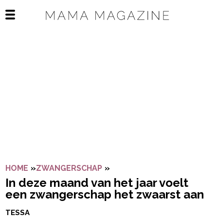
Navigatie overslaan
Open het mobiele menu
HOME
»
ZWANGERSCHAP
»
IN DEZE MAAND VAN HET 
In deze maand van het jaar voelt
een zwangerschap het zwaarst aan
TESSA