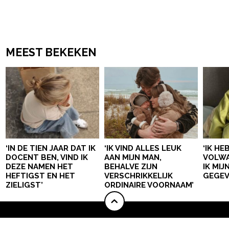
MEEST BEKEKEN
‘IN DE TIEN JAAR DAT IK
‘IK VIND ALLES LEUK
‘IK HE
DOCENT BEN, VIND IK
AAN MIJN MAN,
VOLWA
DEZE NAMEN HET
BEHALVE ZIJN
IK MI
HEFTIGST EN HET
VERSCHRIKKELIJK
GEGEV
ZIELIGST’
ORDINAIRE VOORNAAM’