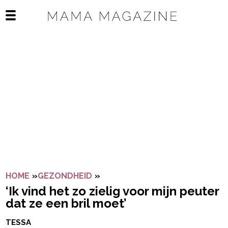
Navigatie overslaan
Open het mobiele menu
HOME
»
GEZONDHEID
»
‘IK VIND HET ZO ZIELIG VOOR 
‘Ik vind het zo zielig voor mijn peuter
dat ze een bril moet’
TESSA