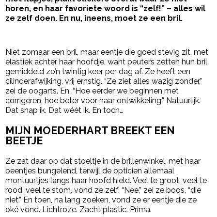
horen, en haar favoriete woord is “zelf!” – alles wil
ze zelf doen. En nu, ineens, moet ze een bril.
- Advertentie -
powered by
Niet zomaar een bril, maar eentje die goed stevig zit, met
elastiek achter haar hoofdje, want peuters zetten hun bril
gemiddeld zo’n twintig keer per dag af. Ze heeft een
cilinderafwijking, vrij ernstig. “Ze ziet alles wazig zonder,”
zei de oogarts. En: “Hoe eerder we beginnen met
corrigeren, hoe beter voor haar ontwikkeling.” Natuurlijk.
Dat snap ik. Dat wéét ik. En toch…
MIJN MOEDERHART BREEKT EEN
BEETJE
Ze zat daar op dat stoeltje in de brillenwinkel, met haar
beentjes bungelend, terwijl de opticien allemaal
montuurtjes langs haar hoofd hield. Veel te groot, veel te
rood, veel te stom, vond ze zelf. “Nee,” zei ze boos, “die
niet.” En toen, na lang zoeken, vond ze er eentje die ze
oké vond. Lichtroze. Zacht plastic. Prima.