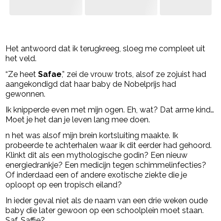
- Advertentie -
powered by
Het antwoord dat ik terugkreeg, sloeg me compleet uit
het veld.
“Ze heet
Safae
,” zei de vrouw trots, alsof ze zojuist had
aangekondigd dat haar baby de Nobelprijs had
gewonnen.
Ik knipperde even met mijn ogen. Eh, wat? Dat arme kind…
Moet je het dan je leven lang mee doen.
n het was alsof mijn brein kortsluiting maakte. Ik
probeerde te achterhalen waar ik dit eerder had gehoord.
Klinkt dit als een mythologische godin? Een nieuw
energiedrankje? Een medicijn tegen schimmelinfecties?
Of inderdaad een of andere exotische ziekte die je
oploopt op een tropisch eiland?
In ieder geval niet als de naam van een drie weken oude
baby die later gewoon op een schoolplein moet staan.
Saf, Saffie?