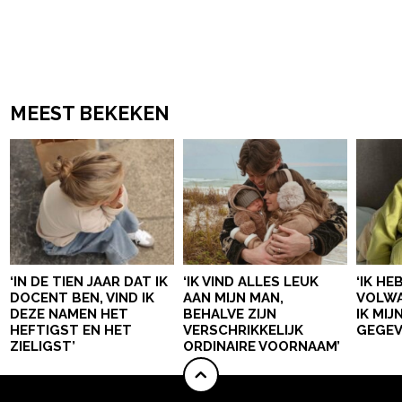
MEEST BEKEKEN
‘IN DE TIEN JAAR DAT IK
‘IK VIND ALLES LEUK
‘IK HE
DOCENT BEN, VIND IK
AAN MIJN MAN,
VOLWA
DEZE NAMEN HET
BEHALVE ZIJN
IK MI
HEFTIGST EN HET
VERSCHRIKKELIJK
GEGEV
ZIELIGST’
ORDINAIRE VOORNAAM’