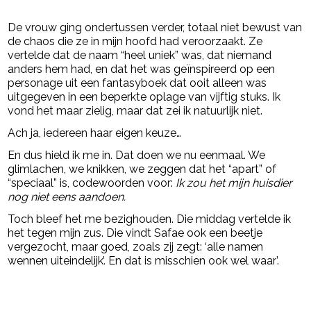
De vrouw ging ondertussen verder, totaal niet bewust van
de chaos die ze in mijn hoofd had veroorzaakt. Ze
vertelde dat de naam “heel uniek” was, dat niemand
anders hem had, en dat het was geïnspireerd op een
personage uit een fantasyboek dat ooit alleen was
uitgegeven in een beperkte oplage van vijftig stuks. Ik
vond het maar zielig, maar dat zei ik natuurlijk niet.
Ach ja, iedereen haar eigen keuze…
En dus hield ik me in. Dat doen we nu eenmaal. We
glimlachen, we knikken, we zeggen dat het “apart” of
“speciaal” is, codewoorden voor:
Ik zou het mijn huisdier
nog niet eens aandoen.
Toch bleef het me bezighouden. Die middag vertelde ik
het tegen mijn zus. Die vindt Safae ook een beetje
vergezocht, maar goed, zoals zij zegt: ‘alle namen
wennen uiteindelijk’. En dat is misschien ook wel waar’.
Post Views:
33.112
powered by