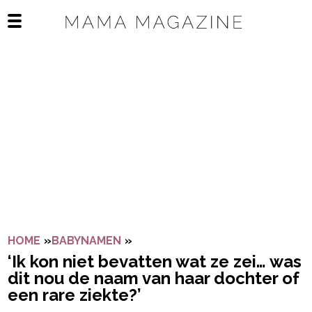
Navigatie overslaan
Open het mobiele menu
HOME
»
BABYNAMEN
»
‘IK KON NIET BEVATTEN WAT ZE
‘Ik kon niet bevatten wat ze zei… was
dit nou de naam van haar dochter of
een rare ziekte?’