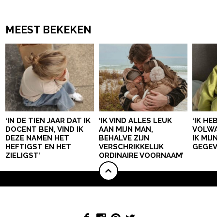
MEEST BEKEKEN
‘IN DE TIEN JAAR DAT IK
‘IK VIND ALLES LEUK
‘IK HE
DOCENT BEN, VIND IK
AAN MIJN MAN,
VOLWA
DEZE NAMEN HET
BEHALVE ZIJN
IK MI
HEFTIGST EN HET
VERSCHRIKKELIJK
GEGEV
ZIELIGST’
ORDINAIRE VOORNAAM’