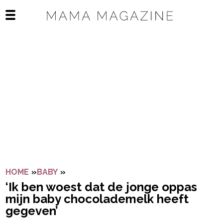
Navigatie overslaan
Open het mobiele menu
HOME
»
BABY
»
‘IK BEN WOEST DAT DE JONGE OPPAS 
‘Ik ben woest dat de jonge oppas
mijn baby chocolademelk heeft
gegeven’