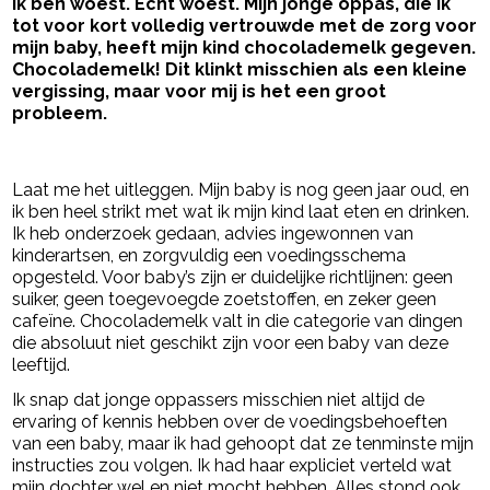
Ik ben woest. Echt woest. Mijn jonge oppas, die ik
tot voor kort volledig vertrouwde met de zorg voor
mijn baby, heeft mijn kind chocolademelk gegeven.
Chocolademelk! Dit klinkt misschien als een kleine
vergissing, maar voor mij is het een groot
probleem.
- Advertentie -
powered by
Laat me het uitleggen. Mijn baby is nog geen jaar oud, en
ik ben heel strikt met wat ik mijn kind laat eten en drinken.
Ik heb onderzoek gedaan, advies ingewonnen van
kinderartsen, en zorgvuldig een voedingsschema
opgesteld. Voor baby’s zijn er duidelijke richtlijnen: geen
suiker, geen toegevoegde zoetstoffen, en zeker geen
cafeïne. Chocolademelk valt in die categorie van dingen
die absoluut niet geschikt zijn voor een baby van deze
leeftijd.
Ik snap dat jonge oppassers misschien niet altijd de
ervaring of kennis hebben over de voedingsbehoeften
van een baby, maar ik had gehoopt dat ze tenminste mijn
instructies zou volgen. Ik had haar expliciet verteld wat
mijn dochter wel en niet mocht hebben. Alles stond ook