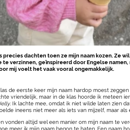
s precies dachten toen ze mijn naam kozen. Ze wil
tje te verzinnen, geïnspireerd door Engelse namen,
oor mij voelt het vaak vooral ongemakkelijk.
pow
klas de eerste keer mijn naam hardop moest zeggen t
achte vriendelijk, maar in de klas hoorde ik meteen ie
Jelly
. Ik lachte mee, omdat ik niet wilde laten zien 
oelde ineens niet meer als iets van mijzelf, maar als
en vonden altijd wel een manier om mijn naam te verd
e meer ik mijn naam begon te haten. Een naam hoort 