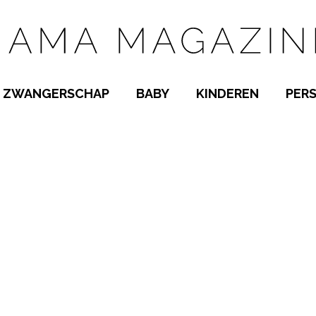
ZWANGERSCHAP
BABY
KINDEREN
PER
E NAMEN
ZWANGER WORDEN
BABYKAMER
PEUTER
 NAMEN
KWAALTJES
KRAAMTIJD
KLEUTER
AMEN
MISKRAAM
BABYKWAALTJES
TIENERS
MEN
VERLOF
BORSTVOEDING
SCHOOL
 A-Z
BEVALLING
SLAPEN
SPEELGOED
SLAPEN
KINDERZIEKTES