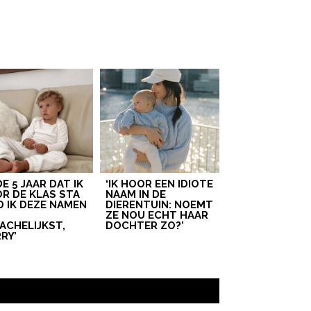
 DE 5 JAAR DAT IK
‘IK HOOR EEN IDIOTE
R DE KLAS STA
NAAM IN DE
D IK DEZE NAMEN
DIERENTUIN: NOEMT
T
ZE NOU ECHT HAAR
ACHELIJKST,
DOCHTER ZO?’
RY’