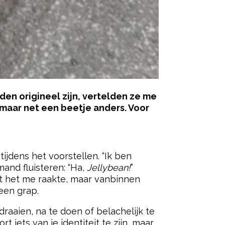
den origineel zijn, vertelden ze me
 maar net een beetje anders. Voor
ered by
ijdens het voorstellen. “Ik ben
mand fluisteren: “Ha,
Jellybean!
”
dat het me raakte, maar vanbinnen
 een grap.
raaien, na te doen of belachelijk te
iets van je identiteit te zijn, maar