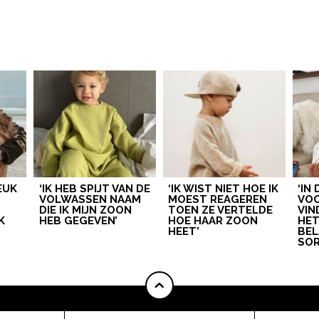
LEUK
‘IK HEB SPIJT VAN DE
‘IK WIST NIET HOE IK
‘IN
VOLWASSEN NAAM
MOEST REAGEREN
VOO
DIE IK MIJN ZOON
TOEN ZE VERTELDE
VIN
K
HEB GEGEVEN’
HOE HAAR ZOON
HE
HEET’
BEL
SOR