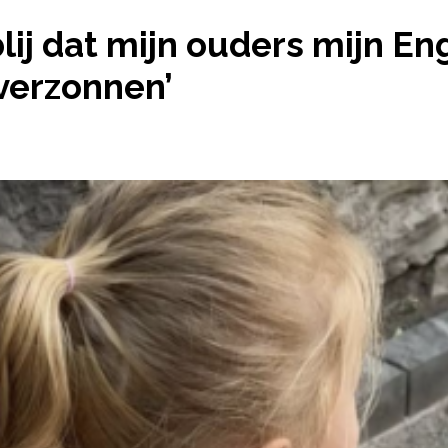
AAL NIET BLIJ DAT MIJN OUDERS MIJN ENGELS KLI
 blij dat mijn ouders mijn E
verzonnen’