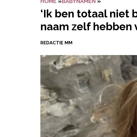
HOME
»
BABYNAMEN
»
‘IK BEN TOT
‘Ik ben totaal niet
naam zelf hebben 
REDACTIE MM