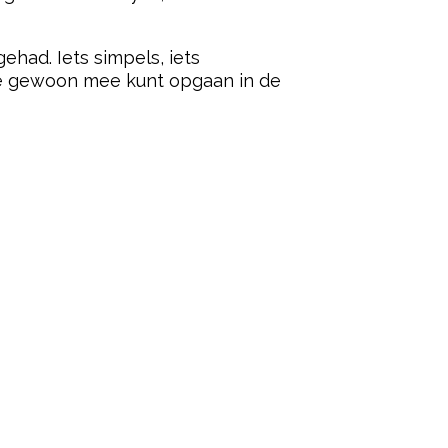
had. Iets simpels, iets
 je gewoon mee kunt opgaan in de
ered by