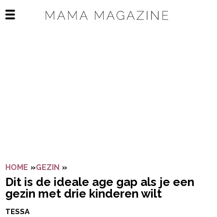
Navigatie overslaan
Open het mobiele menu
HOME
»
GEZIN
»
DIT IS DE IDEALE AGE GAP ALS JE EEN
Dit is de ideale age gap als je een
gezin met drie kinderen wilt
TESSA