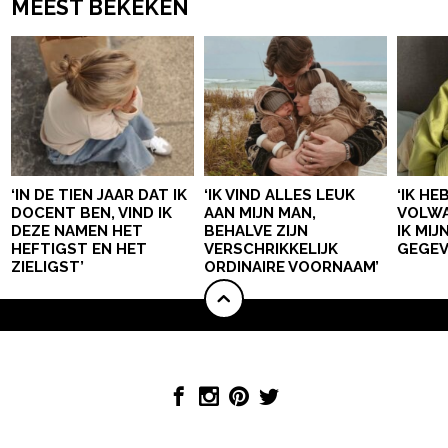
MEEST BEKEKEN
‘IN DE TIEN JAAR DAT IK
‘IK VIND ALLES LEUK
‘IK HE
DOCENT BEN, VIND IK
AAN MIJN MAN,
VOLWA
DEZE NAMEN HET
BEHALVE ZIJN
IK MI
HEFTIGST EN HET
VERSCHRIKKELIJK
GEGEV
ZIELIGST’
ORDINAIRE VOORNAAM’