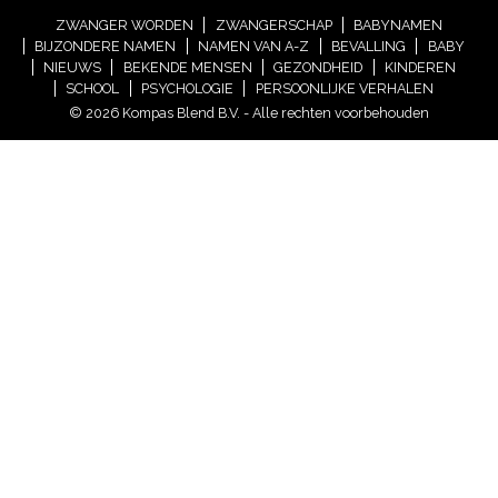
ZWANGER WORDEN
ZWANGERSCHAP
BABYNAMEN
BIJZONDERE NAMEN
NAMEN VAN A-Z
BEVALLING
BABY
NIEUWS
BEKENDE MENSEN
GEZONDHEID
KINDEREN
SCHOOL
PSYCHOLOGIE
PERSOONLIJKE VERHALEN
© 2026 Kompas Blend B.V. - Alle rechten voorbehouden