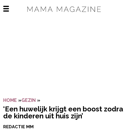
Navigatie overslaan
Open het mobiele menu
HOME
»
GEZIN
»
‘EEN HUWELIJK KRIJGT EEN BOOST ZOD
‘Een huwelijk krijgt een boost zodra
de kinderen uit huis zijn’
REDACTIE MM