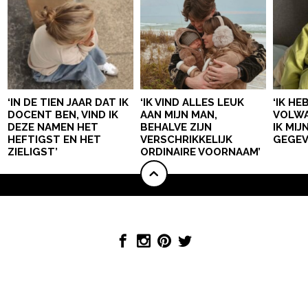
‘IN DE TIEN JAAR DAT IK
‘IK VIND ALLES LEUK
‘IK HE
DOCENT BEN, VIND IK
AAN MIJN MAN,
VOLWA
DEZE NAMEN HET
BEHALVE ZIJN
IK MI
HEFTIGST EN HET
VERSCHRIKKELIJK
GEGEV
ZIELIGST’
ORDINAIRE VOORNAAM’