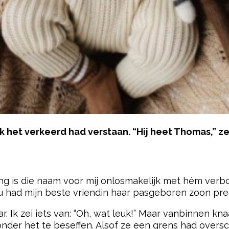
 ik het verkeerd had verstaan. “Hij heet Thomas,” z
pow
lang is die naam voor mij onlosmakelijk met hém ve
 nu had mijn beste vriendin haar pasgeboren zoon pr
. Ik zei iets van: “Oh, wat leuk!” Maar vanbinnen kn
zonder het te beseffen. Alsof ze een grens had overs