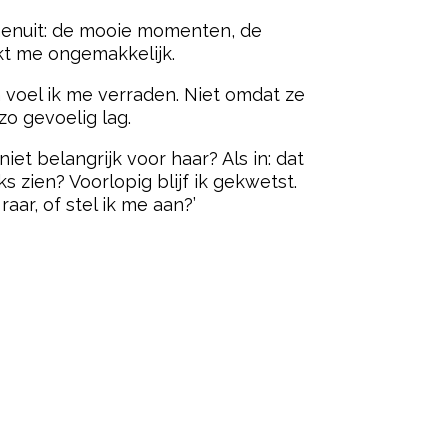
nnenuit: de mooie momenten, de
akt me ongemakkelijk.
h voel ik me verraden. Niet omdat ze
zo gevoelig lag.
et belangrijk voor haar? Als in: dat
 zien? Voorlopig blijf ik gekwetst.
ar, of stel ik me aan?’
ered by