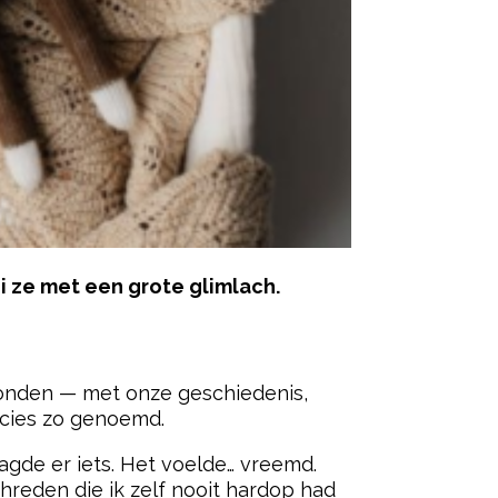
ei ze met een grote glimlach.
ered by
rbonden — met onze geschiedenis,
ecies zo genoemd.
aagde er iets. Het voelde… vreemd.
chreden die ik zelf nooit hardop had