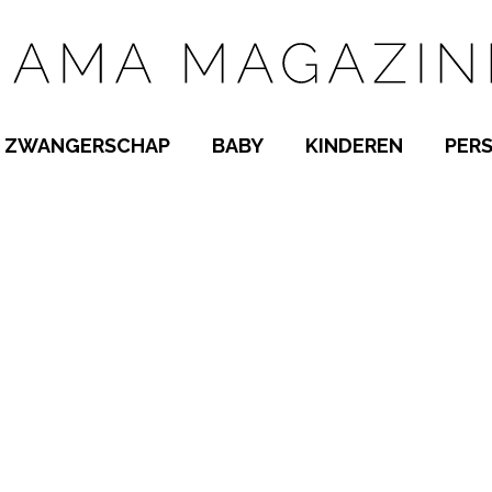
ZWANGERSCHAP
BABY
KINDEREN
PER
E NAMEN
ZWANGER WORDEN
BABYKAMER
PEUTER
 NAMEN
KWAALTJES
KRAAMTIJD
KLEUTER
AMEN
MISKRAAM
BABYKWAALTJES
TIENERS
MEN
VERLOF
BORSTVOEDING
SCHOOL
 A-Z
BEVALLING
SLAPEN
SPEELGOED
SLAPEN
KINDERZIEKTES