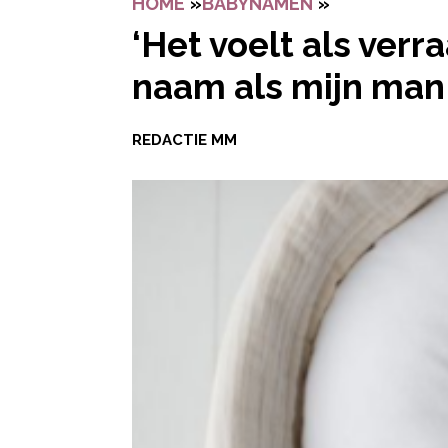
HOME
»
BABYNAMEN
»
‘HET VOELT 
‘Het voelt als verr
naam als mijn man
REDACTIE MM