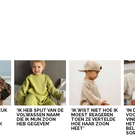
LEUK
‘IK HEB SPIJT VAN DE
‘IK WIST NIET HOE IK
‘IN
VOLWASSEN NAAM
MOEST REAGEREN
VOO
DIE IK MIJN ZOON
TOEN ZE VERTELDE
VIN
K
HEB GEGEVEN’
HOE HAAR ZOON
HE
HEET’
BEL
SOR