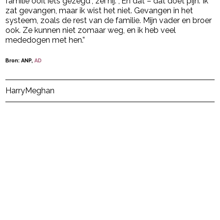
familie ooit iets gezegd’’, zei hij. ,”En dat – dat doet pijn. Ik
zat gevangen, maar ik wist het niet. Gevangen in het
systeem, zoals de rest van de familie. Mijn vader en broer
ook. Ze kunnen niet zomaar weg, en ik heb veel
mededogen met hen.”
Bron: ANP,
AD
Post Views:
6
Harry
Meghan
powered by