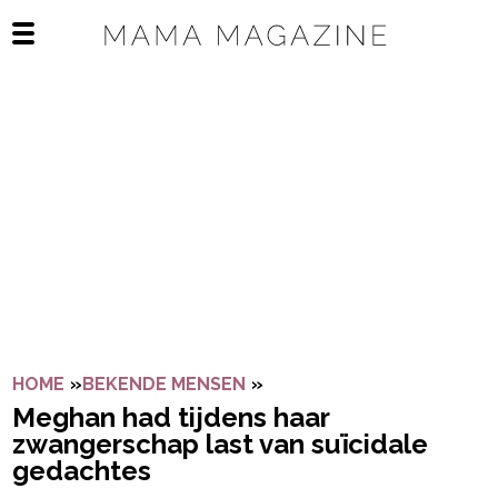
Navigatie overslaan
Open het mobiele menu
HOME
»
BEKENDE MENSEN
»
MEGHAN HAD TIJDENS HA
Meghan had tijdens haar
zwangerschap last van suïcidale
gedachtes