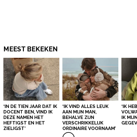
MEEST BEKEKEN
‘IN DE TIEN JAAR DAT IK
‘IK VIND ALLES LEUK
‘IK HE
DOCENT BEN, VIND IK
AAN MIJN MAN,
VOLWA
DEZE NAMEN HET
BEHALVE ZIJN
IK MI
HEFTIGST EN HET
VERSCHRIKKELIJK
GEGEV
ZIELIGST’
ORDINAIRE VOORNAAM’