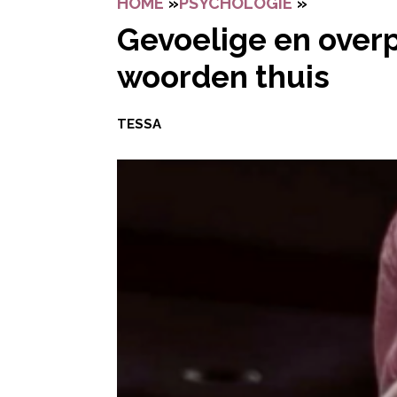
HOME
»
PSYCHOLOGIE
»
GEVOELIGE
Gevoelige en over
woorden thuis
TESSA