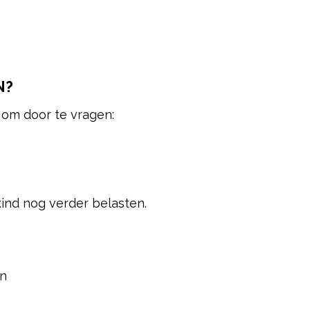
N?
 om door te vragen:
kind nog verder belasten.
en