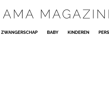
ZWANGERSCHAP
BABY
KINDEREN
PER
E NAMEN
ZWANGER WORDEN
BABYKAMER
PEUTER
 NAMEN
KWAALTJES
KRAAMTIJD
KLEUTER
AMEN
MISKRAAM
BABYKWAALTJES
TIENERS
MEN
VERLOF
BORSTVOEDING
SCHOOL
 A-Z
BEVALLING
SLAPEN
SPEELGOED
SLAPEN
KINDERZIEKTES