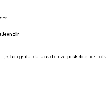
amer
lleen zijn
n
zijn, hoe groter de kans dat overprikkeling een rol s