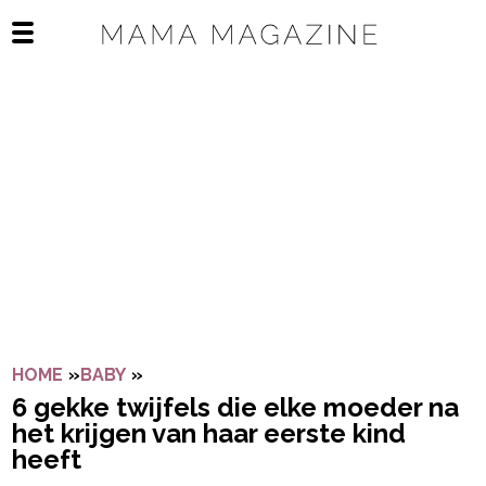
Navigatie overslaan
Open het mobiele menu
HOME
»
BABY
»
6 GEKKE TWIJFELS DIE ELKE MOEDER N
6 gekke twijfels die elke moeder na
het krijgen van haar eerste kind
heeft