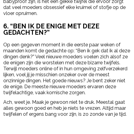
babyproof zijn, is het een gekke twijfel die ervoor zorgt
dat veel moeders obsessief elke kruimel of stofje op de
vloer opruimen.
6.
“BEN IK DE ENIGE MET DEZE
GEDACHTEN?”
Op een gegeven moment in die eerste paar weken of
maanden komt de gedachte op: “Ben ik gek dat ik al deze
dingen denk?” Veel nieuwe moeders voelen zich alsof ze
de enigen zijn die worstelen met deze bizarre twijfels.
Terwijl moeders online of in hun omgeving zelfverzekerd
lijken, voel jij je misschien onzeker over de meest
onzinnige dingen. Het goede nieuws? Je bent zeker niet
de enige. De meeste nieuwe moeders ervaren deze
twijfelachtige, vaak komische zorgen.
Ach, weet je. Maak je gewoon niet te druk. Meestal gaat
alles gewoon goed en heb je niets te vrezen. Altijd maar
twijfelen of ergens bang voor zijn, is zo zonde van je tijd.
Post Views:
148
powered by