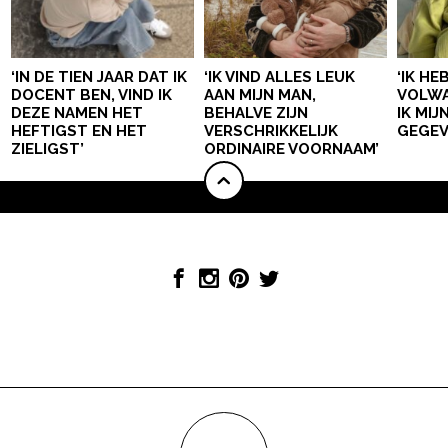
‘IN DE TIEN JAAR DAT IK
‘IK VIND ALLES LEUK
‘IK HE
DOCENT BEN, VIND IK
AAN MIJN MAN,
VOLWA
DEZE NAMEN HET
BEHALVE ZIJN
IK MI
HEFTIGST EN HET
VERSCHRIKKELIJK
GEGEV
ZIELIGST’
ORDINAIRE VOORNAAM’