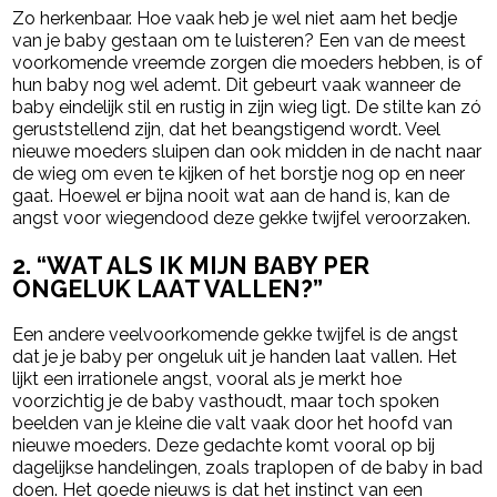
Zo herkenbaar. Hoe vaak heb je wel niet aam het bedje
van je baby gestaan om te luisteren? Een van de meest
voorkomende vreemde zorgen die moeders hebben, is of
hun baby nog wel ademt. Dit gebeurt vaak wanneer de
baby eindelijk stil en rustig in zijn wieg ligt. De stilte kan zó
geruststellend zijn, dat het beangstigend wordt. Veel
nieuwe moeders sluipen dan ook midden in de nacht naar
de wieg om even te kijken of het borstje nog op en neer
gaat. Hoewel er bijna nooit wat aan de hand is, kan de
angst voor wiegendood deze gekke twijfel veroorzaken.
2.
“WAT ALS IK MIJN BABY PER
ONGELUK LAAT VALLEN?”
Een andere veelvoorkomende gekke twijfel is de angst
dat je je baby per ongeluk uit je handen laat vallen. Het
lijkt een irrationele angst, vooral als je merkt hoe
voorzichtig je de baby vasthoudt, maar toch spoken
beelden van je kleine die valt vaak door het hoofd van
nieuwe moeders. Deze gedachte komt vooral op bij
dagelijkse handelingen, zoals traplopen of de baby in bad
doen. Het goede nieuws is dat het instinct van een