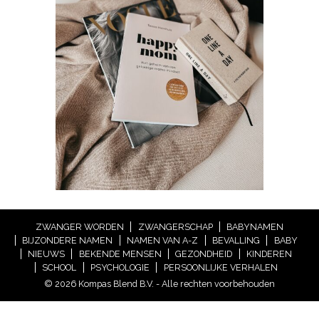
ZWANGER WORDEN
ZWANGERSCHAP
BABYNAMEN
BIJZONDERE NAMEN
NAMEN VAN A-Z
BEVALLING
BABY
NIEUWS
BEKENDE MENSEN
GEZONDHEID
KINDEREN
SCHOOL
PSYCHOLOGIE
PERSOONLIJKE VERHALEN
© 2026 Kompas Blend B.V. - Alle rechten voorbehouden