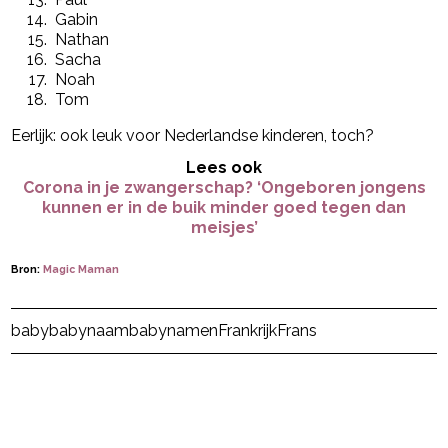
Gabin
Nathan
Sacha
Noah
Tom
Eerlijk: ook leuk voor Nederlandse kinderen, toch?
Lees ook
Corona in je zwangerschap? ‘Ongeboren jongens
kunnen er in de buik minder goed tegen dan
meisjes’
Bron:
Magic Maman
Post Views:
32
baby
babynaam
babynamen
Frankrijk
Frans
powered by