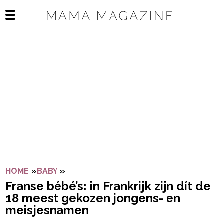
Navigatie overslaan
Open het mobiele menu
HOME
»
BABY
»
FRANSE BÉBÉ’S: IN FRANKRIJK ZIJN D
Franse bébé’s: in Frankrijk zijn dít de
18 meest gekozen jongens- en
meisjesnamen