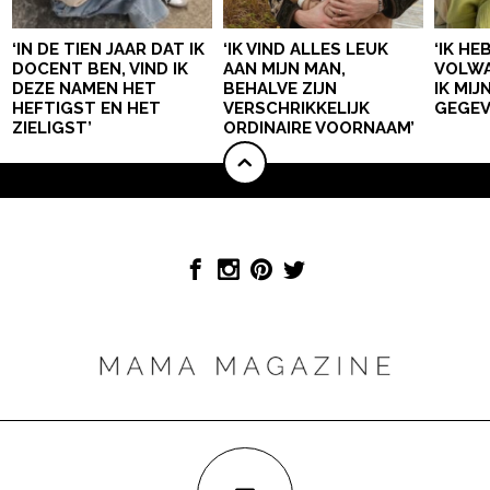
‘IN DE TIEN JAAR DAT IK
‘IK VIND ALLES LEUK
‘IK HE
DOCENT BEN, VIND IK
AAN MIJN MAN,
VOLWA
DEZE NAMEN HET
BEHALVE ZIJN
IK MI
HEFTIGST EN HET
VERSCHRIKKELIJK
GEGEV
ZIELIGST’
ORDINAIRE VOORNAAM’