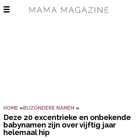
Navigatie overslaan
Open het mobiele menu
HOME
»
BIJZONDERE NAMEN
»
DEZE 20 EXCENTRIEKE 
Deze 20 excentrieke en onbekende
babynamen zijn over vijftig jaar
helemaal hip