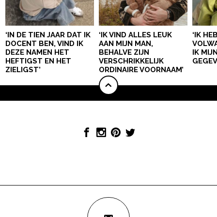
‘IN DE TIEN JAAR DAT IK
‘IK VIND ALLES LEUK
‘IK HE
DOCENT BEN, VIND IK
AAN MIJN MAN,
VOLWA
DEZE NAMEN HET
BEHALVE ZIJN
IK MI
HEFTIGST EN HET
VERSCHRIKKELIJK
GEGEV
ZIELIGST’
ORDINAIRE VOORNAAM’