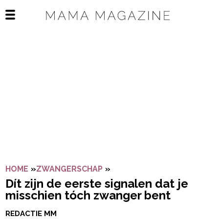
Navigatie overslaan
Open het mobiele menu
HOME
»
ZWANGERSCHAP
»
DÍT ZIJN DE EERSTE SIGN
Dít zijn de eerste signalen dat je
misschien tóch zwanger bent
REDACTIE MM