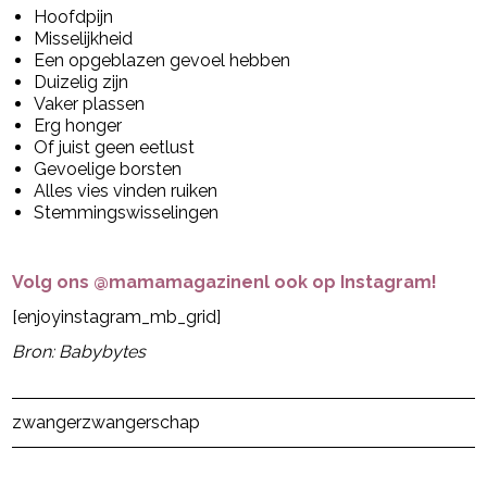
Hoofdpijn
Misselijkheid
Een opgeblazen gevoel hebben
Duizelig zijn
Vaker plassen
Erg honger
Of juist geen eetlust
Gevoelige borsten
Alles vies vinden ruiken
Stemmingswisselingen
Volg ons @mamamagazinenl ook op Instagram!
[enjoyinstagram_mb_grid]
Bron: Babybytes
Post Views:
16
zwanger
zwangerschap