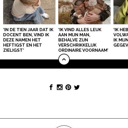
‘IN DE TIEN JAAR DAT IK
‘IK VIND ALLES LEUK
‘IK HE
DOCENT BEN, VIND IK
AAN MIJN MAN,
VOLWA
DEZE NAMEN HET
BEHALVE ZIJN
IK MI
HEFTIGST EN HET
VERSCHRIKKELIJK
GEGEV
ZIELIGST’
ORDINAIRE VOORNAAM’