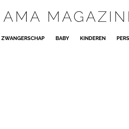
ZWANGERSCHAP
BABY
KINDEREN
PER
E NAMEN
ZWANGER WORDEN
BABYKAMER
PEUTER
 NAMEN
KWAALTJES
KRAAMTIJD
KLEUTER
AMEN
MISKRAAM
BABYKWAALTJES
TIENERS
MEN
VERLOF
BORSTVOEDING
SCHOOL
 A-Z
BEVALLING
SLAPEN
SPEELGOED
SLAPEN
KINDERZIEKTES