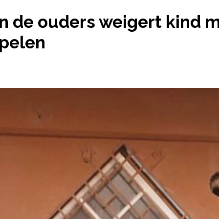
E VAN DE OUDERS WEIGERT KIND MET ANDERE KIND
n de ouders weigert kind 
spelen