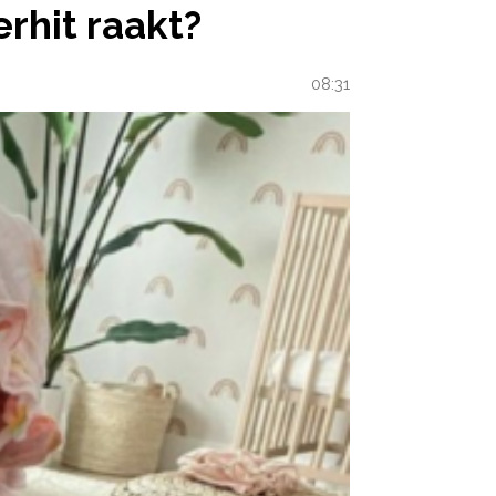
erhit raakt?
08:31