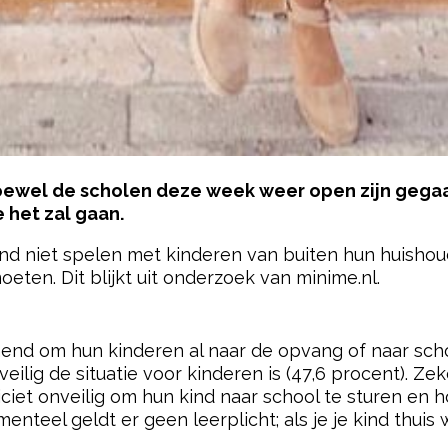
 hoewel de scholen deze week weer open zijn gegaan
 het zal gaan.
ind niet spelen met kinderen van buiten hun huisho
ten. Dit blijkt uit onderzoek van minime.nl.
pow
end om hun kinderen al naar de opvang of naar schoo
eilig de situatie voor kinderen is (47,6 procent). Z
liciet onveilig om hun kind naar school te sturen en 
nteel geldt er geen leerplicht; als je je kind thui