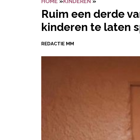
HOME
»
KINDEREN
»
RUIM EEN DERD
Ruim een derde va
kinderen te laten 
REDACTIE MM