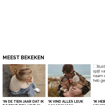
MEEST BEKEKEN
‘IN DE TIEN JAAR DAT IK
‘IK VIND ALLES LEUK
‘IK HE