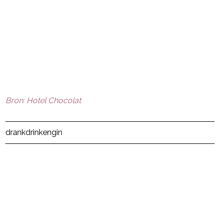
Bron: Hotel Chocolat
Post Views:
16
drank
drinken
gin
powered by