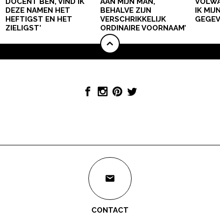
DOCENT BEN, VIND IK
AAN MIJN MAN,
VOLWA
DEZE NAMEN HET
BEHALVE ZIJN
IK MI
HEFTIGST EN HET
VERSCHRIKKELIJK
GEGEV
ZIELIGST’
ORDINAIRE VOORNAAM’
CONTACT