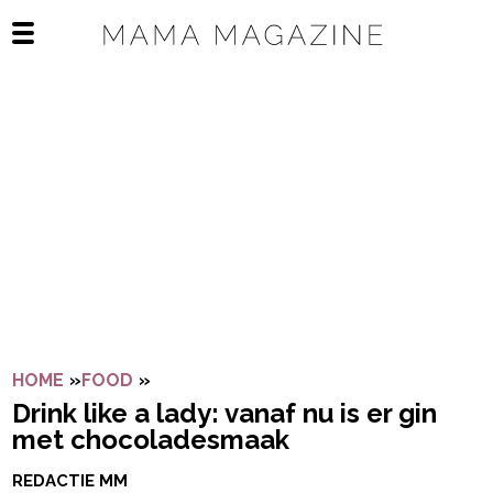
Navigatie overslaan
Open het mobiele menu
HOME
»
FOOD
»
DRINK LIKE A LADY: VANAF NU IS ER
Drink like a lady: vanaf nu is er gin
met chocoladesmaak
REDACTIE MM