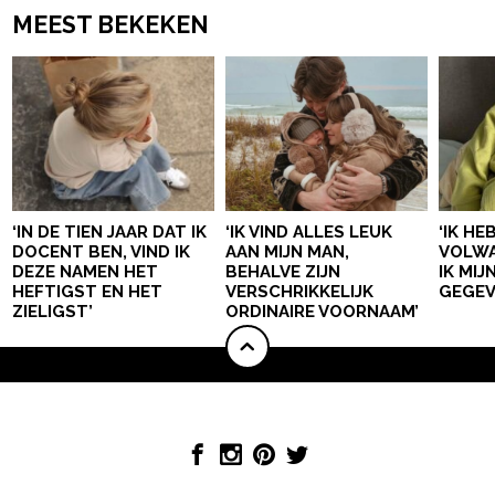
MEEST BEKEKEN
‘IN DE TIEN JAAR DAT IK
‘IK VIND ALLES LEUK
‘IK HE
DOCENT BEN, VIND IK
AAN MIJN MAN,
VOLWA
DEZE NAMEN HET
BEHALVE ZIJN
IK MI
HEFTIGST EN HET
VERSCHRIKKELIJK
GEGEV
ZIELIGST’
ORDINAIRE VOORNAAM’