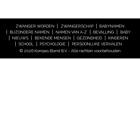
ZWANGER WORDEN
ZWANGERSCHAP
BABYNAMEN
BIJZONDERE NAMEN
NAMEN VAN A-Z
BEVALLING
BABY
NIEUWS
BEKENDE MENSEN
GEZONDHEID
KINDEREN
SCHOOL
PSYCHOLOGIE
PERSOONLIJKE VERHALEN
© 2026 Kompas Blend B.V. - Alle rechten voorbehouden