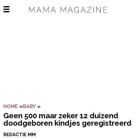
Navigatie overslaan
Open het mobiele menu
HOME
»
BABY
»
GEEN 500 MAAR ZEKER 12 DUIZEND D
Geen 500 maar zeker 12 duizend
doodgeboren kindjes geregistreerd
REDACTIE MM