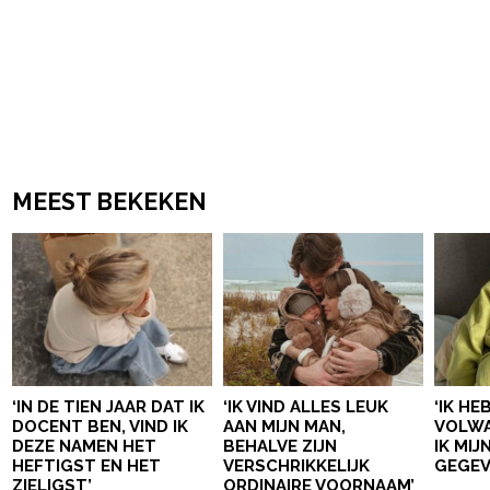
MEEST BEKEKEN
‘IN DE TIEN JAAR DAT IK
‘IK VIND ALLES LEUK
‘IK HE
DOCENT BEN, VIND IK
AAN MIJN MAN,
VOLWA
DEZE NAMEN HET
BEHALVE ZIJN
IK MI
HEFTIGST EN HET
VERSCHRIKKELIJK
GEGEV
ZIELIGST’
ORDINAIRE VOORNAAM’