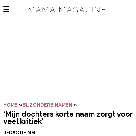
Navigatie overslaan
Open het mobiele menu
HOME
»
BIJZONDERE NAMEN
»
‘MIJN DOCHTERS KORTE
‘Mijn dochters korte naam zorgt voor
veel kritiek’
REDACTIE MM