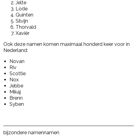
Jelte
Lode
Quinten
Silvijn
Thorvald
Xaviër
Ook deze namen komen maximaal honderd keer voor in
Nederland:
Novan
Riv
Scottie
Nox
Jebbe
Mikaj
Brenn
Syben
Post Views:
6.187
bijzondere namen
namen