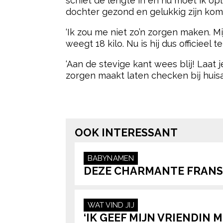
schiet de lengte in en nu moet ik oplet
dochter gezond en gelukkig zijn komt
‘Ik zou me niet zo’n zorgen maken. Mijn
weegt 18 kilo. Nu is hij dus officieel 
‘Aan de stevige kant wees blij! Laat 
zorgen maakt laten checken bij huisa
Post Views:
777
OOK INTERESSANT
BABYNAMEN
DEZE CHARMANTE FRANS
WAT VIND JIJ
‘IK GEEF MIJN VRIENDIN 