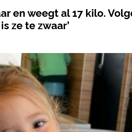
»
‘MIJN DOCHTER IS 2 JAAR EN WEEGT AL 17 KILO. 
aar en weegt al 17 kilo. Vol
is ze te zwaar’