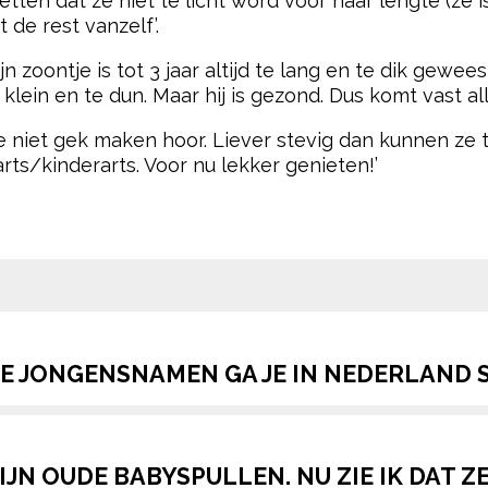
ten dat ze niet te licht word voor haar lengte (ze is n
 de rest vanzelf’.
 zoontje is tot 3 jaar altijd te lang en te dik geweest
te klein en te dun. Maar hij is gezond. Dus komt vast a
je niet gek maken hoor. Liever stevig dan kunnen ze te
rts/kinderarts. Voor nu lekker genieten!’
pow
E JONGENSNAMEN GA JE IN NEDERLAND 
MIJN OUDE BABYSPULLEN. NU ZIE IK DAT Z