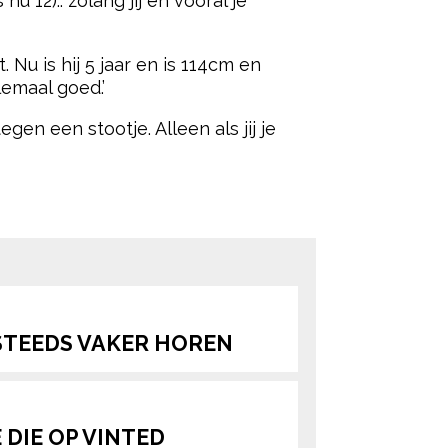
u 12).. zolang jij en vooral je
. Nu is hij 5 jaar en is 114cm en
llemaal goed.’
gen een stootje. Alleen als jij je
ered by
STEEDS VAKER HOREN
E DIE OP VINTED