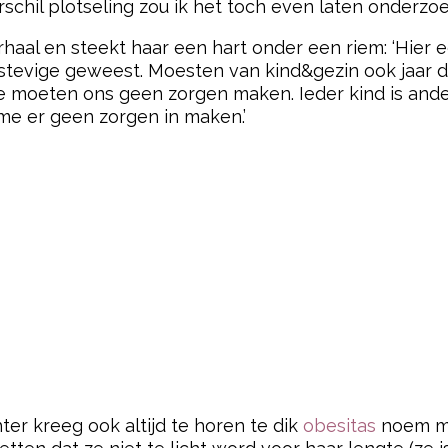
 verschil plotseling zou ik het toch even laten onderzoe
aal en steekt haar een hart onder een riem: ‘Hier ee
te stevige geweest. Moesten van kind&gezin ook jaar 
we moeten ons geen zorgen maken. Ieder kind is ande
 me er geen zorgen in maken.’
er kreeg ook altijd te horen te dik
obesitas
noem ma