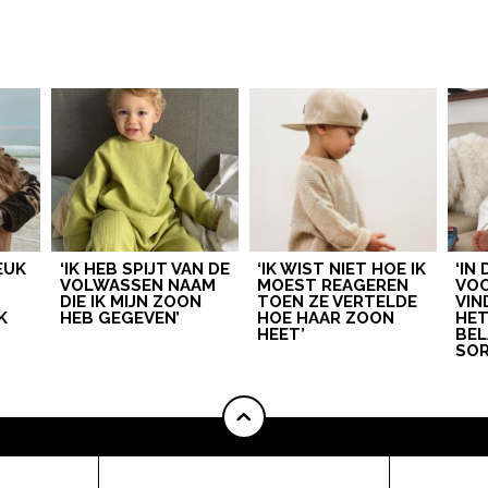
LEUK
‘IK HEB SPIJT VAN DE
‘IK WIST NIET HOE IK
‘IN
VOLWASSEN NAAM
MOEST REAGEREN
VOO
DIE IK MIJN ZOON
TOEN ZE VERTELDE
VIN
K
HEB GEGEVEN’
HOE HAAR ZOON
HE
HEET’
BEL
SOR