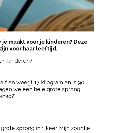
e je maakt voor je kinderen? Deze
jn voor haar leeftijd.
un kinderen?
ered by
half en weegt 17 kilogram en is 90
j zagen we een hele grote sprong
ehad?’
 grote sprong in 1 keer. Mijn zoontje