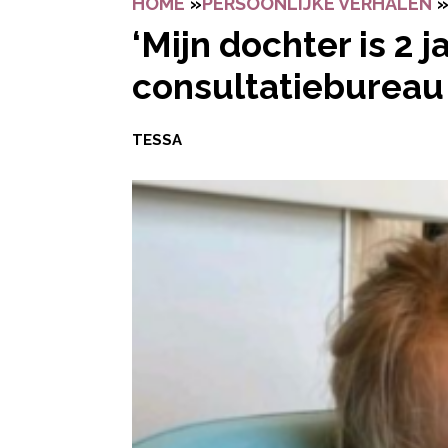
HOME
»
PERSOONLIJKE VERHALEN
‘Mijn dochter is 2 j
consultatiebureau 
TESSA