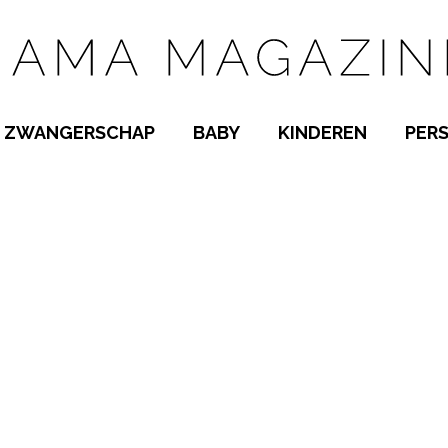
ZWANGERSCHAP
BABY
KINDEREN
PER
E NAMEN
ZWANGER WORDEN
BABYKAMER
PEUTER
 NAMEN
KWAALTJES
KRAAMTIJD
KLEUTER
AMEN
MISKRAAM
BABYKWAALTJES
TIENERS
MEN
VERLOF
BORSTVOEDING
SCHOOL
 A-Z
BEVALLING
SLAPEN
SPEELGOED
SLAPEN
KINDERZIEKTES