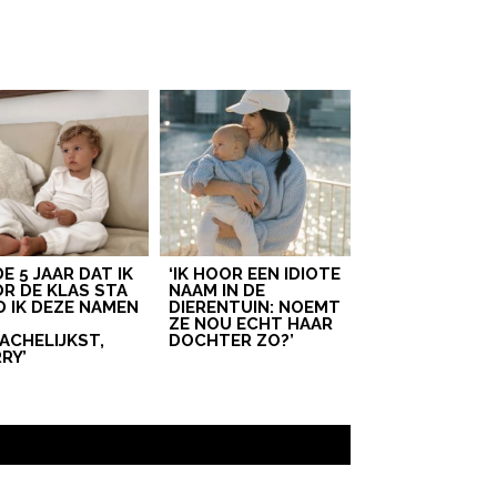
 DE 5 JAAR DAT IK
‘IK HOOR EEN IDIOTE
R DE KLAS STA
NAAM IN DE
D IK DEZE NAMEN
DIERENTUIN: NOEMT
T
ZE NOU ECHT HAAR
ACHELIJKST,
DOCHTER ZO?’
RY’