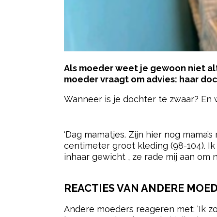
Als moeder weet je gewoon niet alt
moeder vraagt om advies: haar doch
Wanneer is je dochter te zwaar? En
- Advertentie -
‘Dag mamatjes. Zijn hier nog mama’s m
centimeter groot kleding (98-104). I
inhaar gewicht , ze rade mij aan om 
REACTIES VAN ANDERE MOE
Andere moeders reageren met: ‘
Ik z