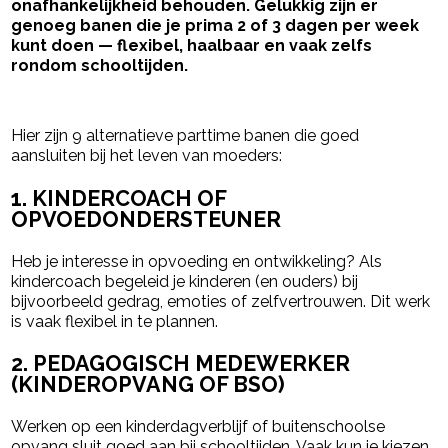
onafhankelijkheid behouden. Gelukkig zijn er
genoeg banen die je prima 2 of 3 dagen per week
kunt doen — flexibel, haalbaar en vaak zelfs
rondom schooltijden.
- Advertentie -
powered by
Hier zijn 9 alternatieve parttime banen die goed
aansluiten bij het leven van moeders:
1. KINDERCOACH OF
OPVOEDONDERSTEUNER
Heb je interesse in opvoeding en ontwikkeling? Als
kindercoach begeleid je kinderen (en ouders) bij
bijvoorbeeld gedrag, emoties of zelfvertrouwen. Dit werk
is vaak flexibel in te plannen.
2. PEDAGOGISCH MEDEWERKER
(KINDEROPVANG OF BSO)
Werken op een kinderdagverblijf of buitenschoolse
opvang sluit goed aan bij schooltijden. Vaak kun je kiezen