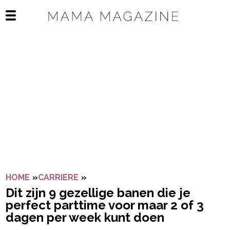
Navigatie overslaan
Open het mobiele menu
HOME
»
CARRIERE
»
DIT ZIJN 9 GEZELLIGE BANEN DIE
Dit zijn 9 gezellige banen die je
perfect parttime voor maar 2 of 3
dagen per week kunt doen