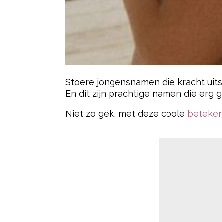
Stoere jongensnamen die kracht uits
En dit zijn prachtige namen die erg g
Niet zo gek, met deze coole
beteken
- Advertentie -
Een naam die sterk en indrukwekkend
enkele krachtige jongensnamen die z
1.
MAX
Betekenis:
De grootste