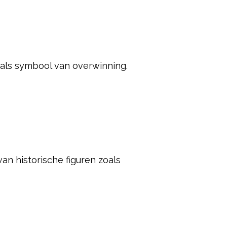
ls iemand die richting en licht biedt.
r, die kracht, ambitie en