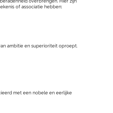
an historische figuren zoals
lust in zich draagt.