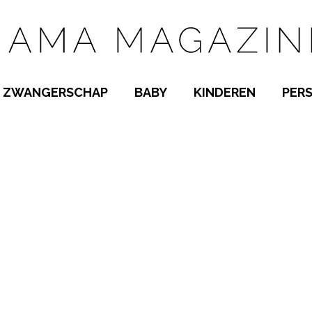
ZWANGERSCHAP
BABY
KINDEREN
PER
E NAMEN
ZWANGER WORDEN
BABYKAMER
PEUTER
 NAMEN
KWAALTJES
KRAAMTIJD
KLEUTER
AMEN
MISKRAAM
BABYKWAALTJES
TIENERS
MEN
VERLOF
BORSTVOEDING
SCHOOL
 A-Z
BEVALLING
SLAPEN
SPEELGOED
SLAPEN
KINDERZIEKTES