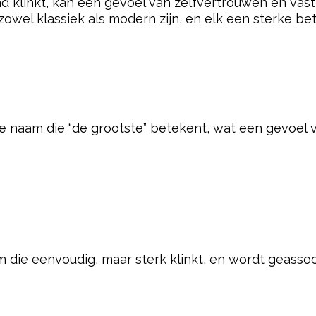
ensheid
naam die kracht en leiderschap belichaamt, bekend v
tige naam die de betekenis van bescherming en strijd