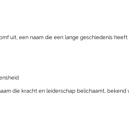
ke, roept een gevoel van helderheid en wijsheid op, a
 sterke Romeinse connectie, vooral door Julius Caesa