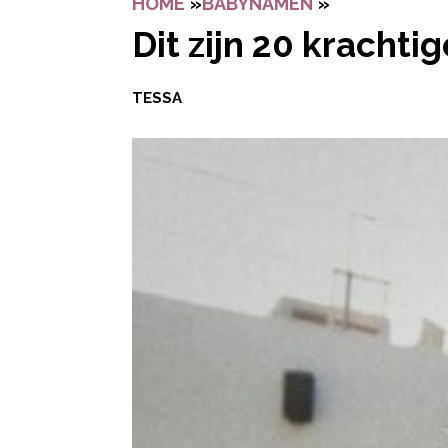
HOME
»
BABYNAMEN
»
DIT ZIJN 20
Dit zijn 20 kracht
TESSA