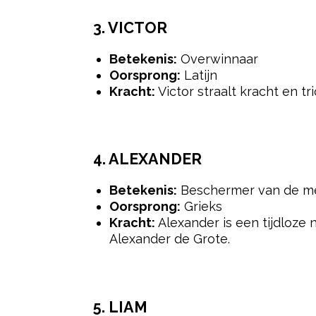
6.
LUCAS
Betekenis:
Lichtgevend
Oorsprong:
Grieks/Latijn
Kracht:
Lucas, of zijn afkorting Lu
7.
JULIUS
Betekenis:
Jong, jeugdig
Oorsprong:
Latijn
Kracht:
Julius is een naam met een
leiderschap symboliseert.
8.
HUGO