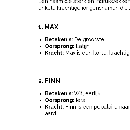
4.
ALEXANDER
Betekenis:
Beschermer van de m
Oorsprong:
Grieks
Kracht:
Alexander is een tijdloze 
Alexander de Grote.
5.
LIAM
Betekenis:
Krijger, beschermer
Oorsprong:
Iers
Kracht:
Liam is een korte en krach