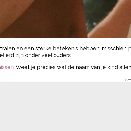
tralen en een sterke betekenis hebben: misschien pa
eliefd zijn onder veel ouders.
issen
. Weet je precies wat de naam van je kind alle
pow
 klinkt, kan een gevoel van zelfvertrouwen en vast
owel klassiek als modern zijn, en elk een sterke be