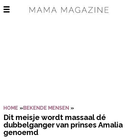
Navigatie overslaan
Open het mobiele menu
HOME
»
BEKENDE MENSEN
»
DIT MEISJE WORDT MASS
Dit meisje wordt massaal dé
dubbelganger van prinses Amalia
genoemd