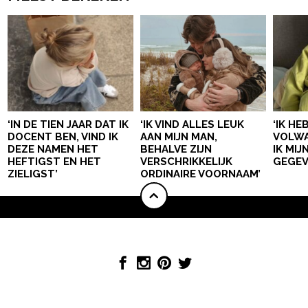
‘IN DE TIEN JAAR DAT IK
‘IK VIND ALLES LEUK
‘IK HE
DOCENT BEN, VIND IK
AAN MIJN MAN,
VOLWA
DEZE NAMEN HET
BEHALVE ZIJN
IK MI
HEFTIGST EN HET
VERSCHRIKKELIJK
GEGEV
ZIELIGST’
ORDINAIRE VOORNAAM’