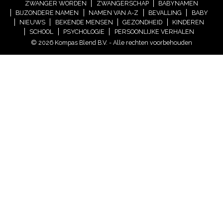
ZWANGER WORDEN
ZWANGERSCHAP
BABYNAMEN
BIJZONDERE NAMEN
NAMEN VAN A-Z
BEVALLING
BABY
NIEUWS
BEKENDE MENSEN
GEZONDHEID
KINDEREN
SCHOOL
PSYCHOLOGIE
PERSOONLIJKE VERHALEN
© 2026 Kompas Blend B.V. - Alle rechten voorbehouden