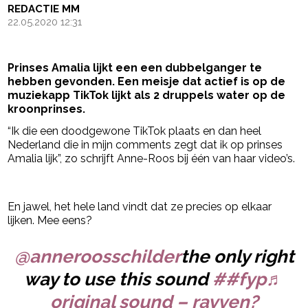
REDACTIE MM
22.05.2020 12:31
Prinses Amalia lijkt een een dubbelganger te
hebben gevonden. Een meisje dat actief is op de
muziekapp TikTok lijkt als 2 druppels water op de
kroonprinses.
“Ik die een doodgewone TikTok plaats en dan heel
Nederland die in mijn comments zegt dat ik op prinses
Amalia lijk”, zo schrijft Anne-Roos bij één van haar video’s.
- Advertentie -
powered by
En jawel, het hele land vindt dat ze precies op elkaar
lijken. Mee eens?
@anneroosschilder
the only right
way to use this sound
##fyp
♬
original sound – rayven?