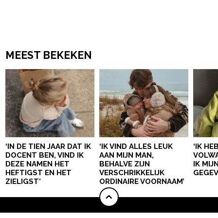
MEEST BEKEKEN
‘IN DE TIEN JAAR DAT IK
‘IK VIND ALLES LEUK
‘IK HE
DOCENT BEN, VIND IK
AAN MIJN MAN,
VOLWA
DEZE NAMEN HET
BEHALVE ZIJN
IK MI
HEFTIGST EN HET
VERSCHRIKKELIJK
GEGEV
ZIELIGST’
ORDINAIRE VOORNAAM’