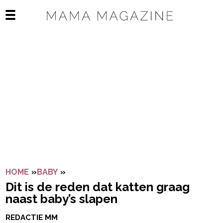
Navigatie overslaan
Open het mobiele menu
HOME
»
BABY
»
DIT IS DE REDEN DAT KATTEN GRAAG N
Dit is de reden dat katten graag
naast baby’s slapen
REDACTIE MM