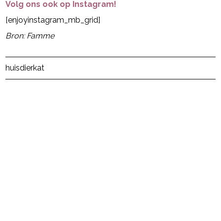
Volg ons ook op Instagram!
[enjoyinstagram_mb_grid]
Bron: Famme
Post Views:
285
huisdier
kat
powered by