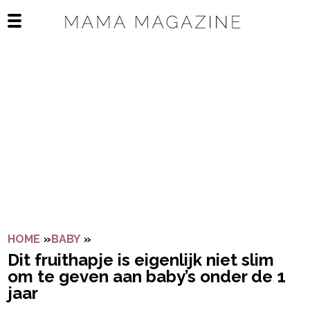
Navigatie overslaan
Open het mobiele menu
HOME
»
BABY
»
DIT FRUITHAPJE IS EIGENLIJK NIET SL
Dit fruithapje is eigenlijk niet slim
om te geven aan baby’s onder de 1
jaar