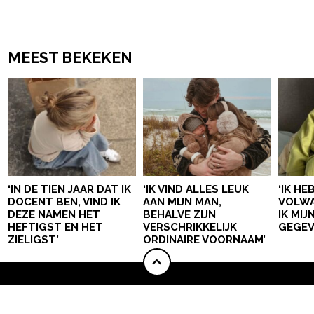
MEEST BEKEKEN
‘IN DE TIEN JAAR DAT IK
‘IK VIND ALLES LEUK
‘IK HE
DOCENT BEN, VIND IK
AAN MIJN MAN,
VOLWA
DEZE NAMEN HET
BEHALVE ZIJN
IK MI
HEFTIGST EN HET
VERSCHRIKKELIJK
GEGEV
ZIELIGST’
ORDINAIRE VOORNAAM’