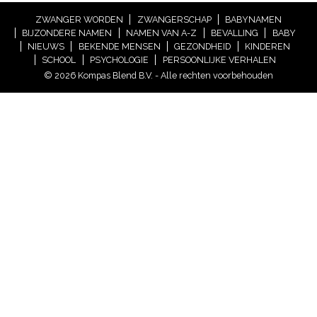
ZWANGER WORDEN
ZWANGERSCHAP
BABYNAMEN
BIJZONDERE NAMEN
NAMEN VAN A-Z
BEVALLING
BABY
NIEUWS
BEKENDE MENSEN
GEZONDHEID
KINDEREN
SCHOOL
PSYCHOLOGIE
PERSOONLIJKE VERHALEN
© 2026 Kompas Blend B.V. - Alle rechten voorbehouden