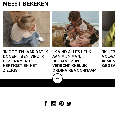
MEEST BEKEKEN
‘IN DE TIEN JAAR DAT IK
‘IK VIND ALLES LEUK
‘IK HE
DOCENT BEN, VIND IK
AAN MIJN MAN,
VOLWA
DEZE NAMEN HET
BEHALVE ZIJN
IK MI
HEFTIGST EN HET
VERSCHRIKKELIJK
GEGEV
ZIELIGST’
ORDINAIRE VOORNAAM’