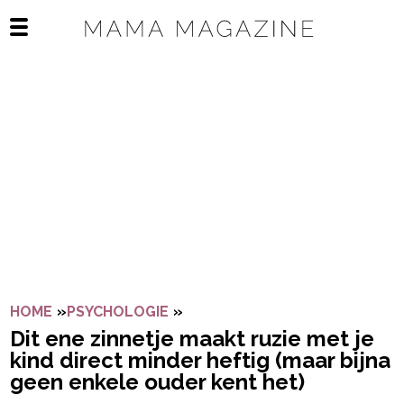
Navigatie overslaan
Open het mobiele menu
HOME
»
PSYCHOLOGIE
»
DIT ENE ZINNETJE MAAKT RUZ
Dit ene zinnetje maakt ruzie met je
kind direct minder heftig (maar bijna
geen enkele ouder kent het)