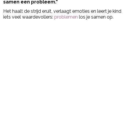
samen een probleem.”
Het haalt de strijd eruit, verlaagt emoties en leert je kind
iets veel waardevollers:
problemen
los je samen op.
Post Views:
4.130
powered by