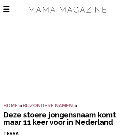
Navigatie overslaan
Open het mobiele menu
HOME
»
BIJZONDERE NAMEN
»
DEZE STOERE JONGENS
Deze stoere jongensnaam komt
maar 11 keer voor in Nederland
TESSA