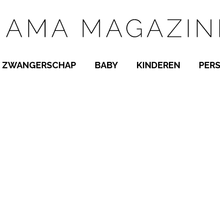
ZWANGERSCHAP
BABY
KINDEREN
PER
E NAMEN
ZWANGER WORDEN
BABYKAMER
PEUTER
 NAMEN
KWAALTJES
KRAAMTIJD
KLEUTER
AMEN
MISKRAAM
BABYKWAALTJES
TIENERS
MEN
VERLOF
BORSTVOEDING
SCHOOL
 A-Z
BEVALLING
SLAPEN
SPEELGOED
SLAPEN
KINDERZIEKTES