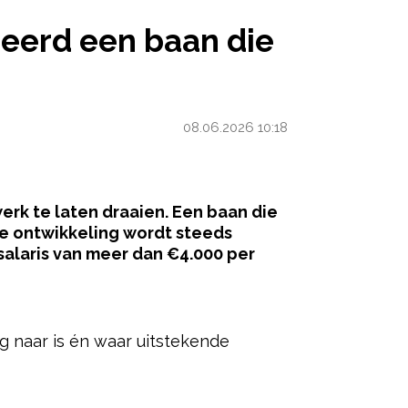
 DIE JE MEER DAN 4K PER MAAND OPLEVERT
eerd een baan die
08.06.2026 10:18
erk te laten draaien. Een baan die
ke ontwikkeling wordt steeds
salaris van meer dan €4.000 per
ered by
g naar is én waar uitstekende