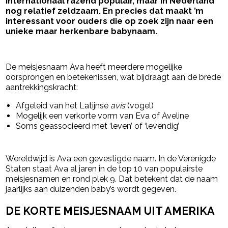
internationaal razend populair, maar in Nederland
nog relatief zeldzaam. En precies dat maakt ’m
interessant voor ouders die op zoek zijn naar een
unieke maar herkenbare babynaam.
- Advertentie -
powered by
De meisjesnaam Ava heeft meerdere mogelijke
oorsprongen en betekenissen, wat bijdraagt aan de brede
aantrekkingskracht:
Afgeleid van het Latijnse
avis
(vogel)
Mogelijk een verkorte vorm van Eva of Aveline
Soms geassocieerd met ‘leven’ of ‘levendig’
Wereldwijd is Ava een gevestigde naam. In de Verenigde
Staten staat Ava al jaren in de top 10 van populairste
meisjesnamen en rond plek 9. Dat betekent dat de naam
jaarlijks aan duizenden baby’s wordt gegeven.
DE KORTE MEISJESNAAM UIT AMERIKA