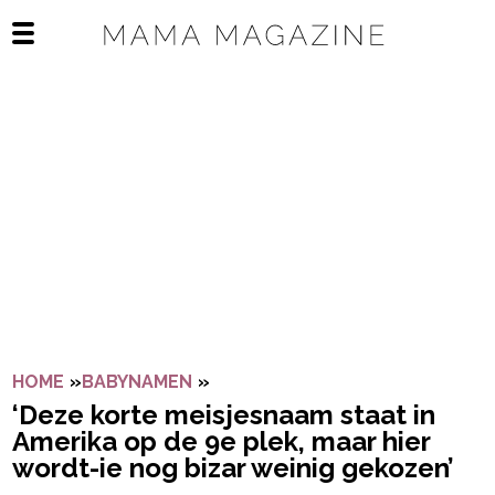
Navigatie overslaan
Open het mobiele menu
HOME
»
BABYNAMEN
»
‘DEZE KORTE MEISJESNAAM STAA
‘Deze korte meisjesnaam staat in
Amerika op de 9e plek, maar hier
wordt-ie nog bizar weinig gekozen’