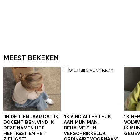
MEEST BEKEKEN
‘IN DE TIEN JAAR DAT IK
‘IK VIND ALLES LEUK
‘IK HE
DOCENT BEN, VIND IK
AAN MIJN MAN,
VOLWA
DEZE NAMEN HET
BEHALVE ZIJN
IK MI
HEFTIGST EN HET
VERSCHRIKKELIJK
GEGEV
ZIELIGST’
ORDINAIRE VOORNAAM’