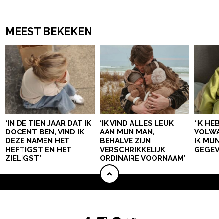
MEEST BEKEKEN
‘IN DE TIEN JAAR DAT IK
‘IK VIND ALLES LEUK
‘IK HE
DOCENT BEN, VIND IK
AAN MIJN MAN,
VOLWA
DEZE NAMEN HET
BEHALVE ZIJN
IK MI
HEFTIGST EN HET
VERSCHRIKKELIJK
GEGEV
ZIELIGST’
ORDINAIRE VOORNAAM’