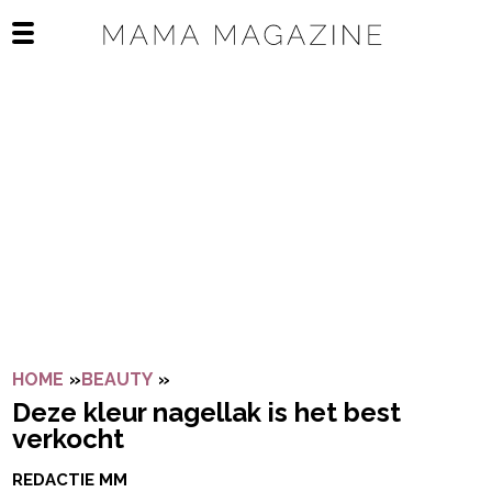
Navigatie overslaan
Open het mobiele menu
HOME
»
BEAUTY
»
DEZE KLEUR NAGELLAK IS HET BES
Deze kleur nagellak is het best
verkocht
REDACTIE MM