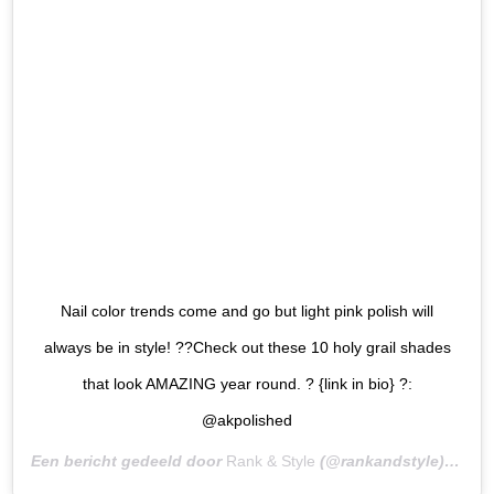
Nail color trends come and go but light pink polish will
always be in style! ??Check out these 10 holy grail shades
that look AMAZING year round. ? {link in bio} ?:
@akpolished
Een bericht gedeeld door
Rank & Style
(@rankandstyle) op
4 