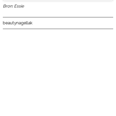
Bron: Essie
Post Views:
69
beauty
nagellak
powered by