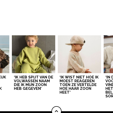
LEUK
‘IK HEB SPIJT VAN DE
‘IK WIST NIET HOE IK
‘IN
VOLWASSEN NAAM
MOEST REAGEREN
VOO
DIE IK MIJN ZOON
TOEN ZE VERTELDE
VIN
K
HEB GEGEVEN’
HOE HAAR ZOON
HE
HEET’
BEL
SOR