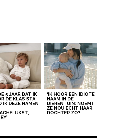
 DE 5 JAAR DAT IK
‘IK HOOR EEN IDIOTE
R DE KLAS STA
NAAM IN DE
D IK DEZE NAMEN
DIERENTUIN: NOEMT
T
ZE NOU ECHT HAAR
ACHELIJKST,
DOCHTER ZO?’
RY’