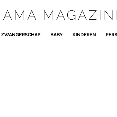
ZWANGERSCHAP
BABY
KINDEREN
PER
E NAMEN
ZWANGER WORDEN
BABYKAMER
PEUTER
 NAMEN
KWAALTJES
KRAAMTIJD
KLEUTER
AMEN
MISKRAAM
BABYKWAALTJES
TIENERS
MEN
VERLOF
BORSTVOEDING
SCHOOL
 A-Z
BEVALLING
SLAPEN
SPEELGOED
SLAPEN
KINDERZIEKTES