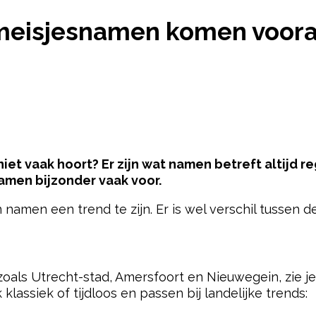
S- EN MEISJESNAMEN KOMEN VOORAL IN DE PROV
meisjesnamen komen vooral 
iet vaak hoort? Er zijn wat namen betreft altijd re
men bijzonder vaak voor.
n namen een trend te zijn. Er is wel verschil tussen 
pow
 zoals Utrecht-stad, Amersfoort en Nieuwegein, zie j
 klassiek of tijdloos en passen bij landelijke trends: