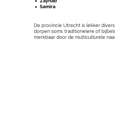
Zaynab
Samira
De provincie Utrecht is lekker divers
dorpen soms traditionelere of bijbels
merkbaar door de multiculturele na
Post Views:
200