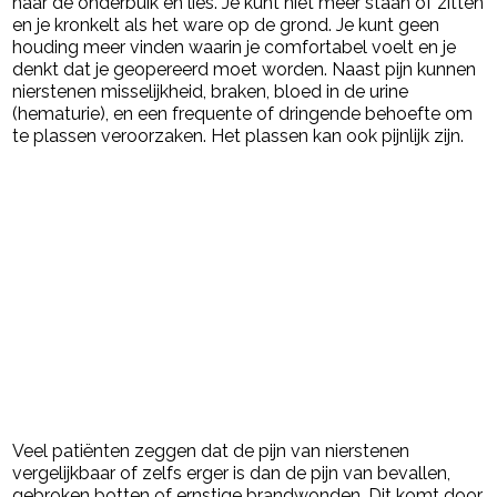
naar de onderbuik en lies. Je kunt niet meer staan of zitten
en je kronkelt als het ware op de grond. Je kunt geen
houding meer vinden waarin je comfortabel voelt en je
denkt dat je geopereerd moet worden. Naast pijn kunnen
nierstenen misselijkheid, braken, bloed in de urine
(hematurie), en een frequente of dringende behoefte om
te plassen veroorzaken. Het plassen kan ook pijnlijk zijn.
Veel patiënten zeggen dat de pijn van nierstenen
vergelijkbaar of zelfs erger is dan de pijn van bevallen,
gebroken botten of ernstige brandwonden. Dit komt door