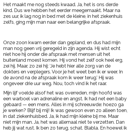
Het maakt me nog steeds kwaad. Ja, het is ons derde
kind. Dus we hebben het eerder meegemaakt. Maar na
zes uur, ik lag nog in bed met de kleine, in het ziekenhuis
zelfs, ging mijn man naar een belangrijke afspraak.
- Advertentie -
powered by
Onze zoon kwam eerder dan gepland, en dus had mijn
man nog geen vrij geregeld in zijn agenda. Hij wist echt
niet hoe hij onder die afspraak met mensen uit het
buitenland moest komen. Hij vond het zelf ook heel erg,
zei hij. Maar, zo zei hij: ‘Je hebt hier alle zorg van de
dokters en verplegers. Voor je het weet ben ik er weer. In
de avond na de afspraak kom ik weer terug.’ Hij was
ongeveer drie uur weg. Nou, toch vind ik het raar.
Mijn lijf voelde alsof het was overreden, mijn hoofd was
een warboel van adrenaline en angst. Ik had net een baby
gebaard — een mens. Alles in mij schreeuwde: hoezo ga
je werken? Blijf bij mij! Ik was gewoon even zo alleen toen,
in dat ziekenhuisbed. Ja, ik had mijn kleine bij me. Maar
niet mijn man. Ja, het was allemaal niet te verzetten. Dan
heb jij wat rust. Ik ben zo terug, schat. Blabla. En hoewel ik