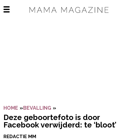
Navigatie overslaan
Open het mobiele menu
HOME
»
BEVALLING
»
DEZE GEBOORTEFOTO IS DOOR F
Deze geboortefoto is door
Facebook verwijderd: te ‘bloot’
REDACTIE MM