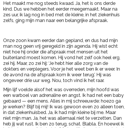
Het maakt me nog steeds kwaad. Ja, het is ons derde
kind. Dus we hebben het eerder meegemaakt. Maar na
zes uur, ik lag nog in bed met de kleine, in het ziekenhuis
zelfs, ging mijn man naar een belangrijke afspraak.
- Advertentie -
powered by
Onze zoon kwam eerder dan gepland, en dus had mijn
man nog geen vrij geregeld in zijn agenda. Hij wist echt
niet hoe hij onder die afspraak met mensen uit het
buitenland moest komen. Hij vond het zelf ook heel erg,
zei hij. Maar, zo zei hij: ‘Je hebt hier alle zorg van de
dokters en verplegers. Voor je het weet ben ik er weer. In
de avond na de afspraak kom ik weer terug.’ Hij was
ongeveer drie uur weg. Nou, toch vind ik het raar.
Mijn lijf voelde alsof het was overreden, mijn hoofd was
een warboel van adrenaline en angst. Ik had net een baby
gebaard — een mens. Alles in mij schreeuwde: hoezo ga
je werken? Blijf bij mij! Ik was gewoon even zo alleen toen,
in dat ziekenhuisbed. Ja, ik had mijn kleine bij me. Maar
niet mijn man. Ja, het was allemaal niet te verzetten. Dan
heb jij wat rust. Ik ben zo terug, schat. Blabla. En hoewel ik