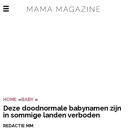
Navigatie overslaan
Open het mobiele menu
HOME
»
BABY
»
DEZE DOODNORMALE BABYNAMEN ZIJN
Deze doodnormale babynamen zijn
in sommige landen verboden
REDACTIE MM