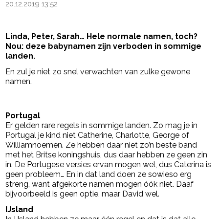
20.12.2019 13:52
Linda, Peter, Sarah… Hele normale namen, toch?
Nou: deze babynamen zijn verboden in sommige
landen.
En zul je niet zo snel verwachten van zulke gewone
namen.
- Advertentie -
powered by
Portugal
Er gelden rare regels in sommige landen. Zo mag je in
Portugal je kind niet Catherine, Charlotte, George of
Williamnoemen. Ze hebben daar niet zo’n beste band
met het Britse koningshuis, dus daar hebben ze geen zin
in. De Portugese versies ervan mogen wel, dus Caterina is
geen probleem… En in dat land doen ze sowieso erg
streng, want afgekorte namen mogen óók niet. Daaf
bijvoorbeeld is geen optie, maar David wel.
IJsland