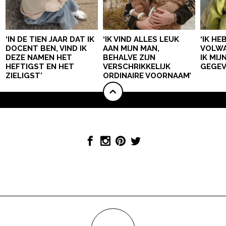
‘IN DE TIEN JAAR DAT IK
‘IK VIND ALLES LEUK
‘IK HE
DOCENT BEN, VIND IK
AAN MIJN MAN,
VOLWA
DEZE NAMEN HET
BEHALVE ZIJN
IK MI
HEFTIGST EN HET
VERSCHRIKKELIJK
GEGEV
ZIELIGST’
ORDINAIRE VOORNAAM’