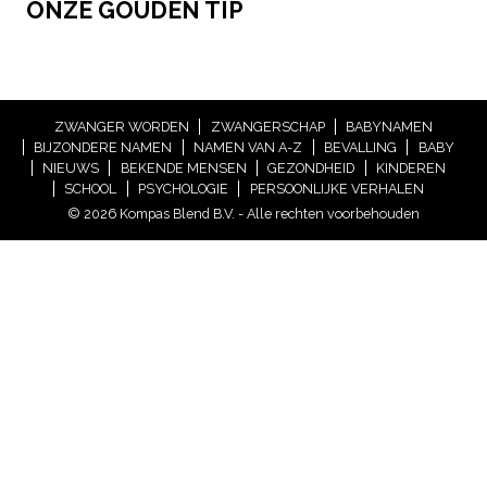
ONZE GOUDEN TIP
ZWANGER WORDEN
ZWANGERSCHAP
BABYNAMEN
BIJZONDERE NAMEN
NAMEN VAN A-Z
BEVALLING
BABY
NIEUWS
BEKENDE MENSEN
GEZONDHEID
KINDEREN
SCHOOL
PSYCHOLOGIE
PERSOONLIJKE VERHALEN
© 2026 Kompas Blend B.V. - Alle rechten voorbehouden