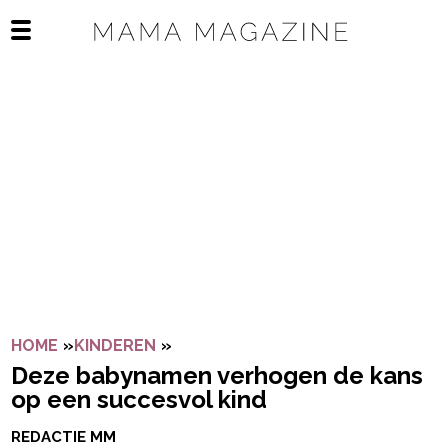
Navigatie overslaan
Open het mobiele menu
HOME
»
KINDEREN
»
DEZE BABYNAMEN VERHOGEN DE K
Deze babynamen verhogen de kans
op een succesvol kind
REDACTIE MM