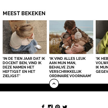
MEEST BEKEKEN
‘IN DE TIEN JAAR DAT IK
‘IK VIND ALLES LEUK
‘IK HE
DOCENT BEN, VIND IK
AAN MIJN MAN,
VOLWA
DEZE NAMEN HET
BEHALVE ZIJN
IK MI
HEFTIGST EN HET
VERSCHRIKKELIJK
GEGEV
ZIELIGST’
ORDINAIRE VOORNAAM’