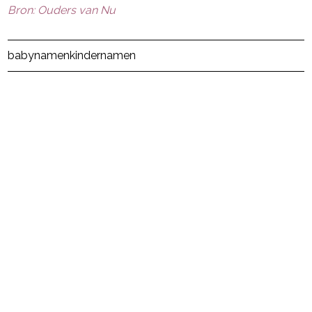
Bron: Ouders van Nu
Post Views:
6.403
babynamen
kindernamen
powered by