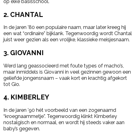
op elke basisschool.
2.
CHANTAL
In de jaren ’80 een populaire naam, maar later kreeg hij
een wat “ordinaire” bijklank. Tegenwoordig wordt Chantal
juist weer gezien als een vrolijke, klassieke meisjesnaam.
3.
GIOVANNI
Werd lang geassocieerd met foute types of macho’s,
maar inmiddels is Giovanni in veel gezinnen gewoon een
geliefde jongensnaam – vaak kort en krachtig afgekort
tot Gio.
4.
KIMBERLEY
In de jaren ’90 hét voorbeeld van een zogenaamd
“kroegnaammetje”. Tegenwoordig klinkt Kimberley
nostalgisch en normaal, en wordt hij steeds vaker aan
baby’s gegeven.