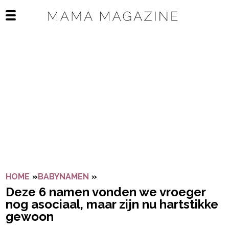
Navigatie overslaan
Open het mobiele menu
HOME
»
BABYNAMEN
»
DEZE 6 NAMEN VONDEN WE VRO
Deze 6 namen vonden we vroeger
nog asociaal, maar zijn nu hartstikke
gewoon