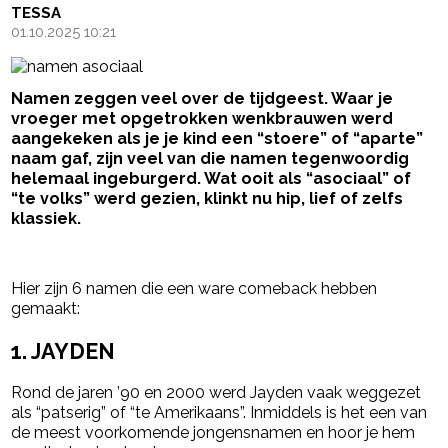
TESSA
01.10.2025 10:21
Namen zeggen veel over de tijdgeest. Waar je
vroeger met opgetrokken wenkbrauwen werd
aangekeken als je je kind een “stoere” of “aparte”
naam gaf, zijn veel van die namen tegenwoordig
helemaal ingeburgerd. Wat ooit als “asociaal” of
“te volks” werd gezien, klinkt nu hip, lief of zelfs
klassiek.
- Advertentie -
powered by
Hier zijn 6 namen die een ware comeback hebben
gemaakt:
1.
JAYDEN
Rond de jaren ’90 en 2000 werd Jayden vaak weggezet
als “patserig” of “te Amerikaans”. Inmiddels is het een van
de meest voorkomende jongensnamen en hoor je hem