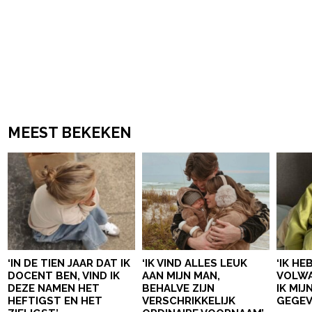
MEEST BEKEKEN
‘IN DE TIEN JAAR DAT IK
‘IK VIND ALLES LEUK
‘IK HE
DOCENT BEN, VIND IK
AAN MIJN MAN,
VOLWA
DEZE NAMEN HET
BEHALVE ZIJN
IK MI
HEFTIGST EN HET
VERSCHRIKKELIJK
GEGEV