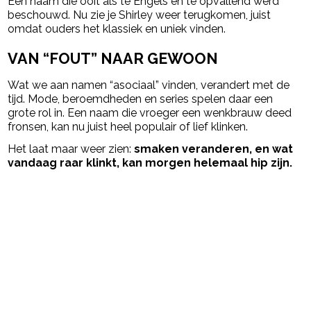
Een naam die ooit als té Engels en te opvallend werd
beschouwd. Nu zie je Shirley weer terugkomen, juist
omdat ouders het klassiek en uniek vinden.
VAN “FOUT” NAAR GEWOON
Wat we aan namen “asociaal” vinden, verandert met de
tijd. Mode, beroemdheden en series spelen daar een
grote rol in. Een naam die vroeger een wenkbrauw deed
fronsen, kan nu juist heel populair of lief klinken.
Het laat maar weer zien:
smaken veranderen, en wat
vandaag raar klinkt, kan morgen helemaal hip zijn.
Post Views:
261
powered by