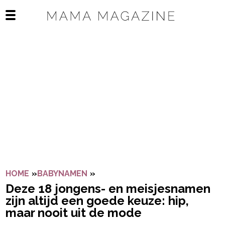
Navigatie overslaan
Open het mobiele menu
HOME
»
BABYNAMEN
»
DEZE 18 JONGENS- EN MEISJESN
Deze 18 jongens- en meisjesnamen
zijn altijd een goede keuze: hip,
maar nooit uit de mode