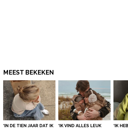
MEEST BEKEKEN
‘IN DE TIEN JAAR DAT IK
‘IK VIND ALLES LEUK
‘IK HE