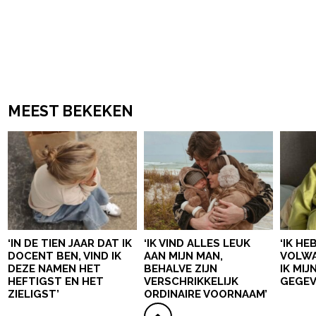
MEEST BEKEKEN
‘IN DE TIEN JAAR DAT IK
‘IK VIND ALLES LEUK
‘IK HE
DOCENT BEN, VIND IK
AAN MIJN MAN,
VOLWA
DEZE NAMEN HET
BEHALVE ZIJN
IK MI
HEFTIGST EN HET
VERSCHRIKKELIJK
GEGEV
ZIELIGST’
ORDINAIRE VOORNAAM’