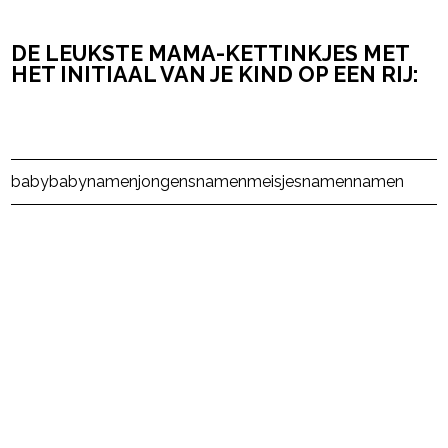
DE LEUKSTE MAMA-KETTINKJES MET
HET INITIAAL VAN JE KIND OP EEN RIJ:
Post Views:
2.334
baby
babynamen
jongensnamen
meisjesnamen
namen
powered by