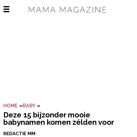
Navigatie overslaan
Open het mobiele menu
HOME
»
BABY
»
DEZE 15 BIJZONDER MOOIE BABYNAME
Deze 15 bijzonder mooie
babynamen komen zélden voor
REDACTIE MM