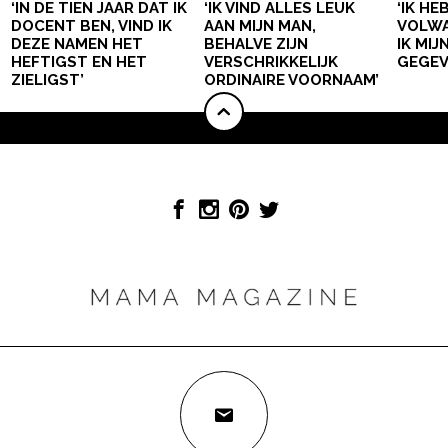
‘IN DE TIEN JAAR DAT IK
‘IK VIND ALLES LEUK
‘IK HE
DOCENT BEN, VIND IK
AAN MIJN MAN,
VOLWA
DEZE NAMEN HET
BEHALVE ZIJN
IK MI
HEFTIGST EN HET
VERSCHRIKKELIJK
GEGEV
ZIELIGST’
ORDINAIRE VOORNAAM’