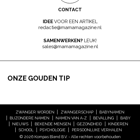
CONTACT
IDEE
VOOR EEN ARTIKEL
redactie@mamamagazine.nl
SAMENWERKEN?
LEUK!
sales@mamamagazine.nl
ONZE GOUDEN TIP
ZWANGER WORDEN
ZWANGERSCHAP
BABYNAMEN
BIJZONDERE NAMEN
NAMEN VAN A-Z
BEVALLING
BABY
NIEUWS
BEKENDE MENSEN
GEZONDHEID
KINDEREN
SCHOOL
PSYCHOLOGIE
PERSOONLIJKE VERHALEN
© 2026 Kompas Blend B.V. - Alle rechten voorbehouden