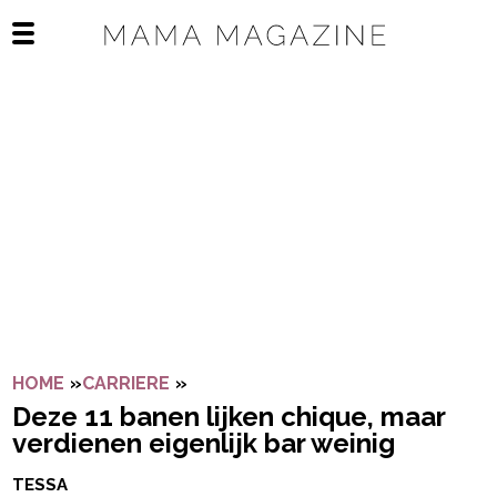
Navigatie overslaan
Open het mobiele menu
HOME
»
CARRIERE
»
DEZE 11 BANEN LIJKEN CHIQUE, M
Deze 11 banen lijken chique, maar
verdienen eigenlijk bar weinig
TESSA