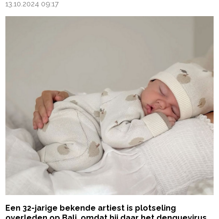
13.10.2024 09:17
Een 32-jarige bekende artiest is plotseling
overleden op Bali, omdat hij daar het denguevirus