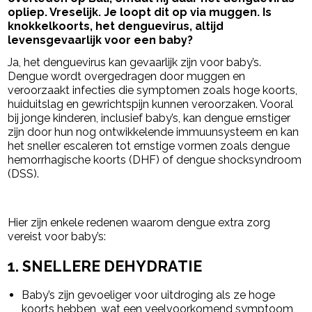
opliep. Vreselijk. Je loopt dit op via muggen. Is
knokkelkoorts, het denguevirus, altijd
levensgevaarlijk voor een baby?
Ja, het denguevirus kan gevaarlijk zijn voor baby’s.
Dengue wordt overgedragen door muggen en
veroorzaakt infecties die symptomen zoals hoge koorts,
huiduitslag en gewrichtspijn kunnen veroorzaken. Vooral
bij jonge kinderen, inclusief baby’s, kan dengue ernstiger
zijn door hun nog ontwikkelende immuunsysteem en kan
het sneller escaleren tot ernstige vormen zoals dengue
hemorrhagische koorts (DHF) of dengue shocksyndroom
(DSS).
- Advertentie -
powered by
Hier zijn enkele redenen waarom dengue extra zorg
vereist voor baby’s:
1.
SNELLERE DEHYDRATIE
Baby’s zijn gevoeliger voor uitdroging als ze hoge
koorts hebben, wat een veelvoorkomend symptoom