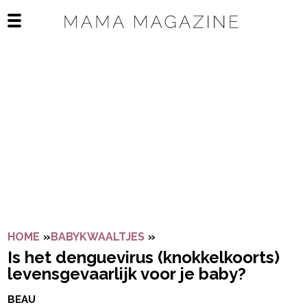
Navigatie overslaan
Open het mobiele menu
HOME
»
BABYKWAALTJES
»
IS HET DENGUEVIRUS (KNO
Is het denguevirus (knokkelkoorts)
levensgevaarlijk voor je baby?
BEAU