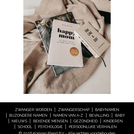
ZWANGER WORDEN
ZWANGERSCHAP
BABYNAMEN
BIJZONDERE NAMEN
NAMEN VAN A-Z
BEVALLING
BABY
NIEUWS
BEKENDE MENSEN
GEZONDHEID
KINDEREN
SCHOOL
PSYCHOLOGIE
PERSOONLIJKE VERHALEN
© 2026 Kompas Blend B.V. - Alle rechten voorbehouden