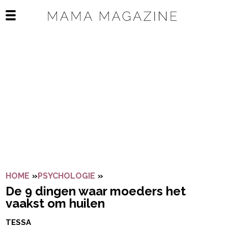
Navigatie overslaan
Open het mobiele menu
HOME
»
PSYCHOLOGIE
»
DE 9 DINGEN WAAR MOEDERS 
De 9 dingen waar moeders het
vaakst om huilen
TESSA