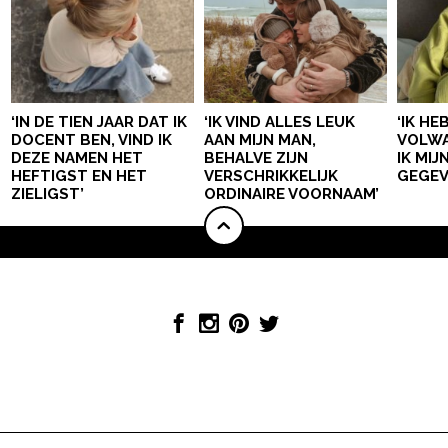
‘IN DE TIEN JAAR DAT IK
‘IK VIND ALLES LEUK
‘IK HE
DOCENT BEN, VIND IK
AAN MIJN MAN,
VOLWA
DEZE NAMEN HET
BEHALVE ZIJN
IK MI
HEFTIGST EN HET
VERSCHRIKKELIJK
GEGEV
ZIELIGST’
ORDINAIRE VOORNAAM’