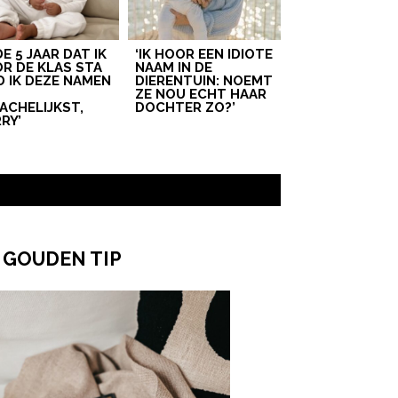
 DE 5 JAAR DAT IK
‘IK HOOR EEN IDIOTE
R DE KLAS STA
NAAM IN DE
D IK DEZE NAMEN
DIERENTUIN: NOEMT
T
ZE NOU ECHT HAAR
ACHELIJKST,
DOCHTER ZO?’
RY’
 GOUDEN TIP