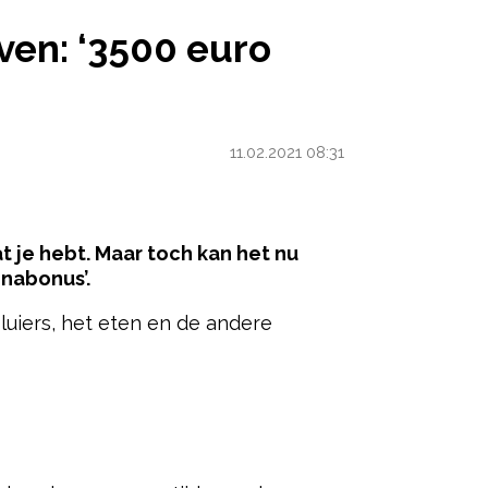
OOR ALLE OUDERS, PÉR KIND’
ven: ‘3500 euro
11.02.2021 08:31
at je hebt. Maar toch kan het nu
nabonus’.
 luiers, het eten en de andere
ered by