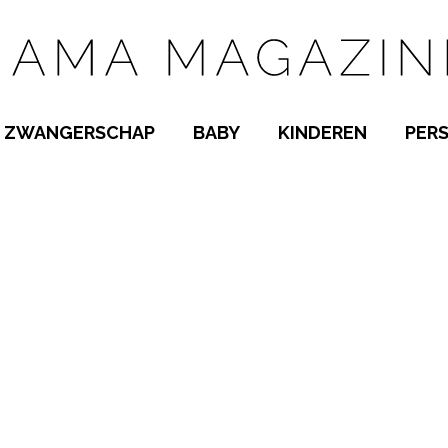
ZWANGERSCHAP
BABY
KINDEREN
PER
E NAMEN
ZWANGER WORDEN
BABYKAMER
PEUTER
 NAMEN
KWAALTJES
KRAAMTIJD
KLEUTER
AMEN
MISKRAAM
BABYKWAALTJES
TIENERS
MEN
VERLOF
BORSTVOEDING
SCHOOL
 A-Z
BEVALLING
SLAPEN
SPEELGOED
SLAPEN
KINDERZIEKTES