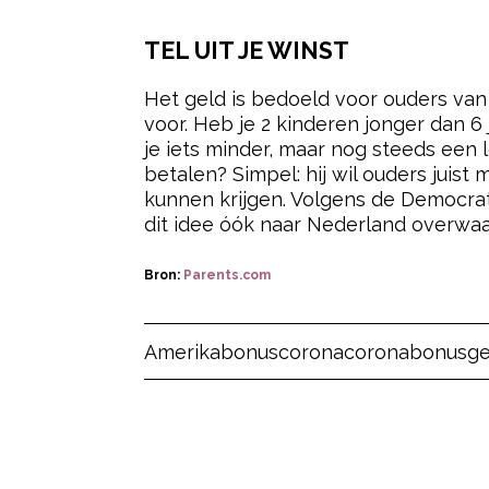
TEL UIT JE WINST
Het geld is bedoeld voor ouders van 
voor. Heb je 2 kinderen jonger dan 6 
je iets minder, maar nog steeds een
betalen? Simpel: hij wil ouders juist
kunnen krijgen. Volgens de Democrat
dit idee óók naar Nederland overwaa
Bron:
Parents.com
Post Views:
6
Amerika
bonus
corona
coronabonus
ge