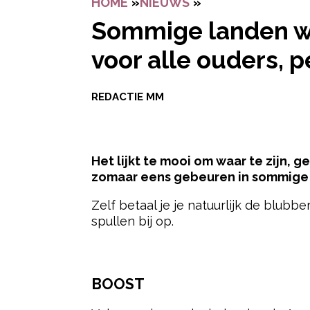
HOME
»
NIEUWS
»
SOMMIGE LANDEN 
Sommige landen wi
voor alle ouders, p
REDACTIE MM
Het lijkt te mooi om waar te zijn, 
zomaar eens gebeuren in sommige 
Zelf betaal je je natuurlijk de blub
spullen bij op.
- Advertentie -
BOOST