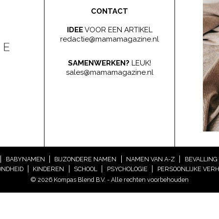
CONTACT
IDEE
VOOR EEN ARTIKEL
redactie@mamamagazine.nl
SAMENWERKEN?
LEUK!
sales@mamamagazine.nl
BABYNAMEN
BIJZONDERE NAMEN
NAMEN VAN A-Z
BEVALLING
NDHEID
KINDEREN
SCHOOL
PSYCHOLOGIE
PERSOONLIJKE VER
© 2026 Kompas Blend B.V. - Alle rechten voorbehouden