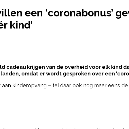
WILLEN EEN ‘CORONABONUS’ GEVEN: ‘3500 EURO V
llen een ‘coronabonus’ ge
ér kind’
geld cadeau krijgen van de overheid voor elk kind d
landen, omdat er wordt gesproken over een ‘coro
ber aan kinderopvang – tel daar ook nog maar eens de
pow