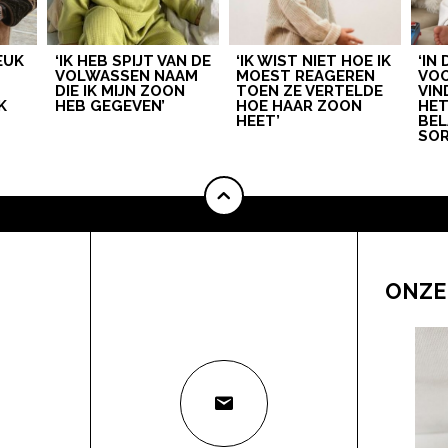
LEUK
‘IK HEB SPIJT VAN DE
‘IK WIST NIET HOE IK
‘IN
VOLWASSEN NAAM
MOEST REAGEREN
VOO
DIE IK MIJN ZOON
TOEN ZE VERTELDE
VIN
K
HEB GEGEVEN’
HOE HAAR ZOON
HE
HEET’
BEL
SOR
ONZE